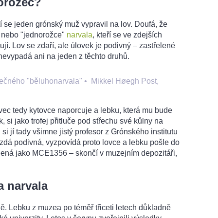
orožec?
tí se jeden grónský muž vypravil na lov. Doufá, že
nebo "jednorožce"
narvala
, kteří se ve zdejších
jí. Lov se zdaří, ale úlovek je podivný – zastřelené
nevypadá ani na jeden z těchto druhů.
ečného "běluhonarvala"
•
Mikkel Høegh Post,
c tedy kytovce naporcuje a lebku, která mu bude
 si jako trofej přitluče pod střechu své kůlny na
 si jí tady všimne jistý profesor z Grónského institutu
e zdá podivná, vyzpovídá proto lovce a lebku pošle do
čená jako MCE1356 – skončí v muzejním depozitáři,
a narvala
ě. Lebku z muzea po téměř třiceti letech důkladně