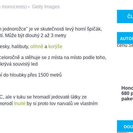
n monoceros)
•
Getty Images
Č
h jednorožce" je ve skutečnosti levý horní špičák,
tí. Může být dlouhý 2 až 3 metry
AUTO
tresky, halibuty,
olihně
a
korýše
 celoročně a stěhuje se z místa na místo podle toho,
krývá souvislý led
pí do hloubky přes 1500 metrů
Hono
680 p
C, ale v tuku se hromadí jedovaté látky ze
paket 
omorodí
Inuité
by si proto lov narvalů ve vlastním
DOU