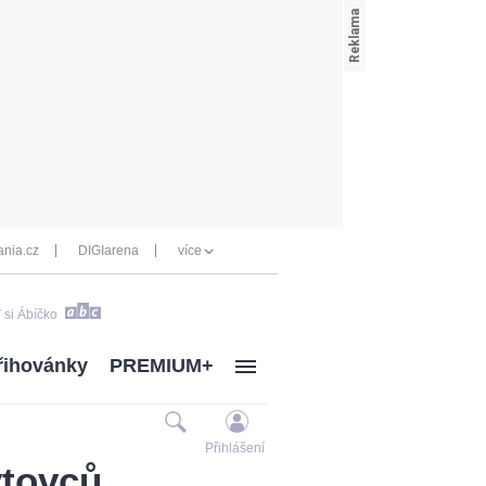
nia.cz
DIGIarena
více
 si Ábíčko
řihovánky
PREMIUM+
Přihlášení
ytovců