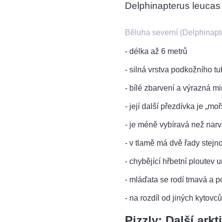
Delphinapterus leucas
Běluha severní (Delphinapt
- délka až 6 metrů
- silná vrstva podkožního t
- bílé zbarvení a výrazná m
- její další přezdívka je „m
- je méně vybíravá než narv
- v tlamě má dvě řady stej
- chybějící hřbetní ploutev
- mláďata se rodí tmavá a p
- na rozdíl od jiných kytovc
Pizzly: Další arkt