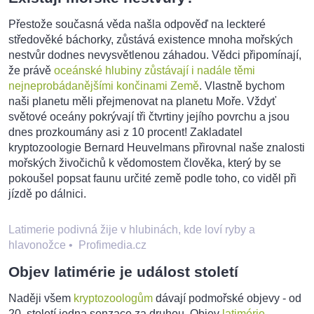
Přestože současná věda našla odpověď na leckteré
středověké báchorky, zůstává existence mnoha mořských
nestvůr dodnes nevysvětlenou záhadou. Vědci připomínají,
že právě
oceánské hlubiny zůstávají i nadále těmi
nejneprobádanějšími končinami Země
. Vlastně bychom
naši planetu měli přejmenovat na planetu Moře. Vždyť
světové oceány pokrývají tři čtvrtiny jejího povrchu a jsou
dnes prozkoumány asi z 10 procent! Zakladatel
kryptozoologie Bernard Heuvelmans přirovnal naše znalosti
mořských živočichů k vědomostem člověka, který by se
pokoušel popsat faunu určité země podle toho, co viděl při
jízdě po dálnici.
Latimerie podivná žije v hlubinách, kde loví ryby a
hlavonožce
•
Profimedia.cz
Objev latimérie je událost století
Naději všem
kryptozoologům
dávají podmořské objevy - od
20. století jedna senzace za druhou. Objev
latimérie