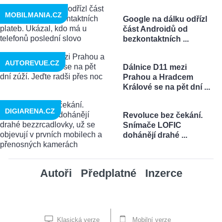
MOBILMANIA.CZ
Google na dálku odřízl
část Androidů od
bezkontaktních ...
AUTOREVUE.CZ
Dálnice D11 mezi
Prahou a Hradcem
Králové se na pět dní ...
DIGIARENA.CZ
Revoluce bez čekání.
Snímače LOFIC
dohánějí drahé ...
Autoři
Předplatné
Inzerce
Klasická verze
Mobilní verze