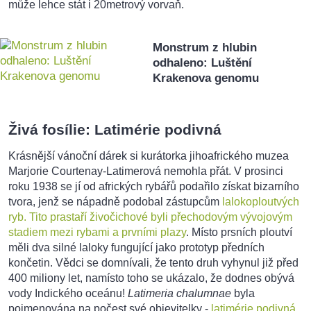
může lehce stát i 20metrový vorvaň.
Monstrum z hlubin
odhaleno: Luštění
Krakenova genomu
Živá fosílie: Latimérie podivná
Krásnější vánoční dárek si kurátorka jihoafrického muzea
Marjorie Courtenay-Latimerová nemohla přát. V prosinci
roku 1938 se jí od afrických rybářů podařilo získat bizarního
tvora, jenž se nápadně podobal zástupcům
lalokoploutvých
ryb. Tito prastaří živočichové byli přechodovým vývojovým
stadiem mezi rybami a prvními plazy
. Místo prsních ploutví
měli dva silné laloky fungující jako prototyp předních
končetin. Vědci se domnívali, že tento druh vyhynul již před
400 miliony let, namísto toho se ukázalo, že dodnes obývá
vody Indického oceánu!
Latimeria chalumnae
byla
pojmenována na počest své objevitelky -
latimérie podivná
.