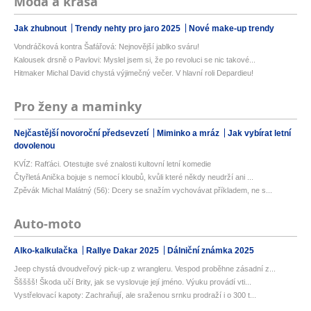
Móda a krása
Jak zhubnout
Trendy nehty pro jaro 2025
Nové make-up trendy
Vondráčková kontra Šafářová: Nejnovější jablko sváru!
Kalousek drsně o Pavlovi: Myslel jsem si, že po revoluci se nic takové...
Hitmaker Michal David chystá výjimečný večer. V hlavní roli Depardieu!
Pro ženy a maminky
Nejčastější novoroční předsevzetí
Miminko a mráz
Jak vybírat letní
dovolenou
KVÍZ: Rafťáci. Otestujte své znalosti kultovní letní komedie
Čtyřletá Anička bojuje s nemocí kloubů, kvůli které někdy neudrží ani ...
Zpěvák Michal Malátný (56): Dcery se snažím vychovávat příkladem, ne s...
Auto-moto
Alko-kalkulačka
Rallye Dakar 2025
Dálniční známka 2025
Jeep chystá dvoudveřový pick-up z wrangleru. Vespod proběhne zásadní z...
Ššššš! Škoda učí Brity, jak se vyslovuje její jméno. Výuku provádí vti...
Vystřelovací kapoty: Zachraňují, ale sraženou srnku prodraží i o 300 t...