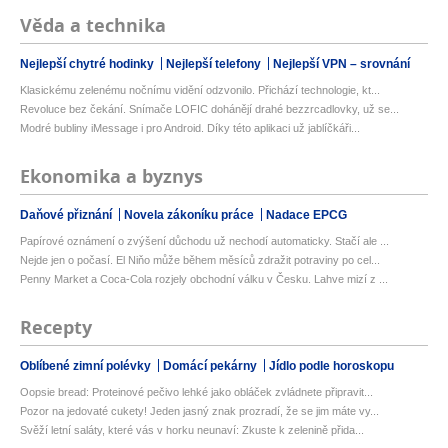
Věda a technika
Nejlepší chytré hodinky
Nejlepší telefony
Nejlepší VPN – srovnání
Klasickému zelenému nočnímu vidění odzvonilo. Přichází technologie, kt...
Revoluce bez čekání. Snímače LOFIC dohánějí drahé bezzrcadlovky, už se...
Modré bubliny iMessage i pro Android. Díky této aplikaci už jablíčkáři...
Ekonomika a byznys
Daňové přiznání
Novela zákoníku práce
Nadace EPCG
Papírové oznámení o zvýšení důchodu už nechodí automaticky. Stačí ale ...
Nejde jen o počasí. El Niňo může během měsíců zdražit potraviny po cel...
Penny Market a Coca-Cola rozjely obchodní válku v Česku. Lahve mizí z ...
Recepty
Oblíbené zimní polévky
Domácí pekárny
Jídlo podle horoskopu
Oopsie bread: Proteinové pečivo lehké jako obláček zvládnete připravit...
Pozor na jedovaté cukety! Jeden jasný znak prozradí, že se jim máte vy...
Svěží letní saláty, které vás v horku neunaví: Zkuste k zelenině přida...