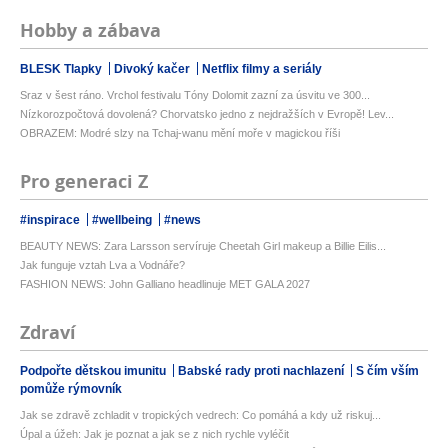
Hobby a zábava
BLESK Tlapky
Divoký kačer
Netflix filmy a seriály
Sraz v šest ráno. Vrchol festivalu Tóny Dolomit zazní za úsvitu ve 300...
Nízkorozpočtová dovolená? Chorvatsko jedno z nejdražších v Evropě! Lev...
OBRAZEM: Modré slzy na Tchaj-wanu mění moře v magickou říši
Pro generaci Z
#inspirace
#wellbeing
#news
BEAUTY NEWS: Zara Larsson servíruje Cheetah Girl makeup a Billie Eilis...
Jak funguje vztah Lva a Vodnáře?
FASHION NEWS: John Galliano headlinuje MET GALA 2027
Zdraví
Podpořte dětskou imunitu
Babské rady proti nachlazení
S čím vším
pomůže rýmovník
Jak se zdravě zchladit v tropických vedrech: Co pomáhá a kdy už riskuj...
Úpal a úžeh: Jak je poznat a jak se z nich rychle vyléčit