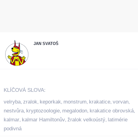
JAN SVATOŠ
KLÍČOVÁ SLOVA:
velryba
zralok
keporkak
monstrum
krakatice
vorvan
,
,
,
,
,
,
nestvůra
kryptozoologie
megalodon
krakatice obrovská
,
,
,
,
kalmar
kalmar Hamiltonův
žralok velkoústý
latimérie
,
,
,
podivná