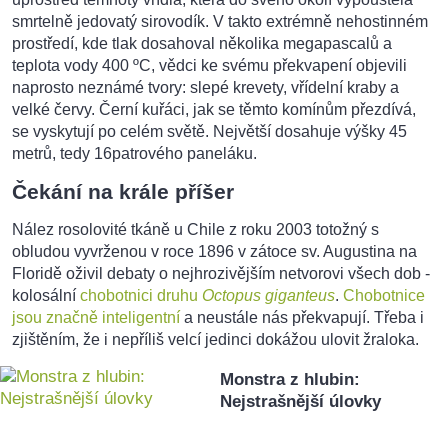
smrtelně jedovatý sirovodík. V takto extrémně nehostinném
prostředí, kde tlak dosahoval několika megapascalů a
teplota vody 400 ºC, vědci ke svému překvapení objevili
naprosto neznámé tvory: slepé krevety, vřídelní kraby a
velké červy. Černí kuřáci, jak se těmto komínům přezdívá,
se vyskytují po celém světě. Největší dosahuje výšky 45
metrů, tedy 16patrového paneláku.
Čekání na krále příšer
Nález rosolovité tkáně u Chile z roku 2003 totožný s
obludou vyvrženou v roce 1896 v zátoce sv. Augustina na
Floridě oživil debaty o nejhrozivějším netvorovi všech dob -
kolosální
chobotnici druhu
Octopus giganteus
.
Chobotnice
jsou značně inteligentní
a neustále nás překvapují. Třeba i
zjištěním, že i nepříliš velcí jedinci dokážou ulovit žraloka.
Monstra z hlubin:
Nejstrašnější úlovky