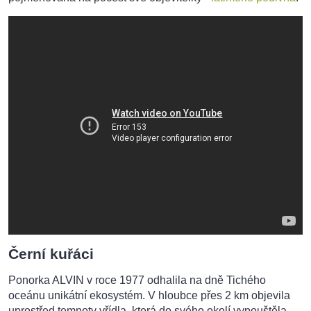
Černí kuřáci
Ponorka ALVIN v roce 1977 odhalila na dně Tichého
oceánu unikátní ekosystém. V hloubce přes 2 km objevila
uprostřed temnoty vřídla, která do svého okolí vypouštěla