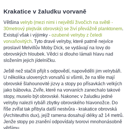
Krakatice v žaludku vorvaně
Většina
velryb (mezi nimi i největší živočich na světě -
30metrový plejtvák obrovský) se živí převážně planktonem
.
Existují však i výjimky -
ozubené velryby z čeledi
vorvaňovitých
. Tyto dravé velryby, které patrně nejvíce
proslavil Melvillův Moby Dick, se vydávají na lovy do
obrovských hloubek. Vědci si dlouho lámali hlavu nad
složením jejich jídelníčku.
Ještě než stačili přijít s odpovědí, napověděli jim velrybáři.
U několika ulovených vorvaňů si všimli, že na těle mají
obrovské šlahounovité jizvy a stopy po přísavkách velkých
jako bábovka. Zvíře, které na vorvaních zanechalo takové
stopy, muselo být obrovské. Nakonec v žaludku jedné
velryby nalezli rybáři zbytky obrovského hlavonožce. Do
říše zvířat tak přibyla další nestvůra - krakatice obrovská
(Architeuthis dux), jejíž ramena dosahují délky až 14 metrů.
Jenže stopy po zranění odpovídaly tvorovi mnohonásobně
většímu...