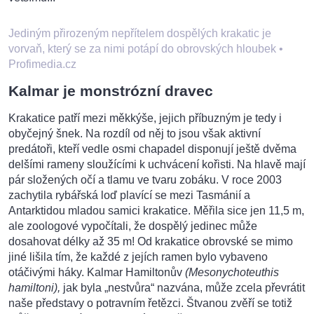
Jediným přirozeným nepřítelem dospělých krakatic je
vorvaň, který se za nimi potápí do obrovských hloubek
•
Profimedia.cz
Kalmar je monstrózní dravec
Krakatice patří mezi měkkýše, jejich příbuzným je tedy i
obyčejný šnek. Na rozdíl od něj to jsou však aktivní
predátoři, kteří vedle osmi chapadel disponují ještě dvěma
delšími rameny sloužícími k uchvácení kořisti. Na hlavě mají
pár složených očí a tlamu ve tvaru zobáku. V roce 2003
zachytila rybářská loď plavící se mezi Tasmánií a
Antarktidou mladou samici krakatice. Měřila sice jen 11,5 m,
ale zoologové vypočítali, že dospělý jedinec může
dosahovat délky až 35 m! Od krakatice obrovské se mimo
jiné lišila tím, že každé z jejích ramen bylo vybaveno
otáčivými háky. Kalmar Hamiltonův
(Mesonychoteuthis
hamiltoni),
jak byla „nestvůra“ nazvána, může zcela převrátit
naše představy o potravním řetězci. Štvanou zvěří se totiž