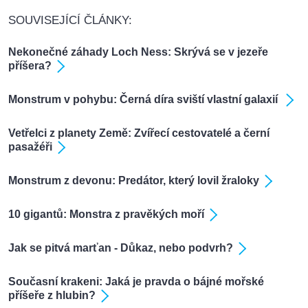
SOUVISEJÍCÍ ČLÁNKY:
Nekonečné záhady Loch Ness: Skrývá se v jezeře
příšera?
Monstrum v pohybu: Černá díra sviští vlastní galaxií
Vetřelci z planety Země: Zvířecí cestovatelé a černí
pasažéři
Monstrum z devonu: Predátor, který lovil žraloky
10 gigantů: Monstra z pravěkých moří
Jak se pitvá marťan - Důkaz, nebo podvrh?
Současní krakeni: Jaká je pravda o bájné mořské
příšeře z hlubin?