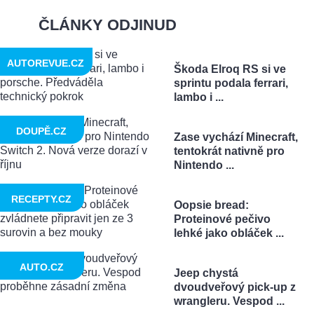
ČLÁNKY ODJINUD
AUTOREVUE.CZ
Škoda Elroq RS si ve
sprintu podala ferrari,
lambo i ...
DOUPĚ.CZ
Zase vychází Minecraft,
tentokrát nativně pro
Nintendo ...
RECEPTY.CZ
Oopsie bread:
Proteinové pečivo
lehké jako obláček ...
AUTO.CZ
Jeep chystá
dvoudveřový pick-up z
wrangleru. Vespod ...