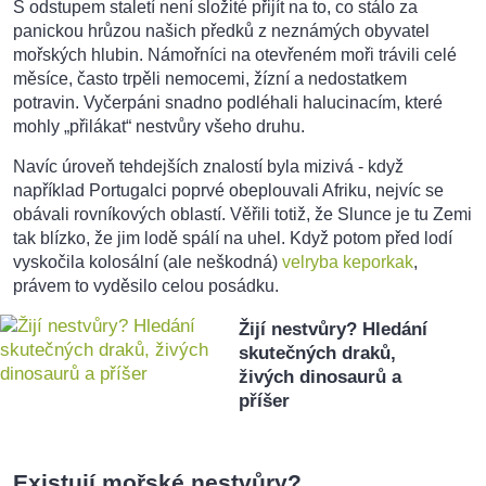
S odstupem staletí není složité přijít na to, co stálo za
panickou hrůzou našich předků z neznámých obyvatel
mořských hlubin. Námořníci na otevřeném moři trávili celé
měsíce, často trpěli nemocemi, žízní a nedostatkem
potravin. Vyčerpáni snadno podléhali halucinacím, které
mohly „přilákat“ nestvůry všeho druhu.
Navíc úroveň tehdejších znalostí byla mizivá - když
například Portugalci poprvé obeplouvali Afriku, nejvíc se
obávali rovníkových oblastí. Věřili totiž, že Slunce je tu Zemi
tak blízko, že jim lodě spálí na uhel. Když potom před lodí
vyskočila kolosální (ale neškodná)
velryba keporkak
,
právem to vyděsilo celou posádku.
Žijí nestvůry? Hledání
skutečných draků,
živých dinosaurů a
příšer
Existují mořské nestvůry?