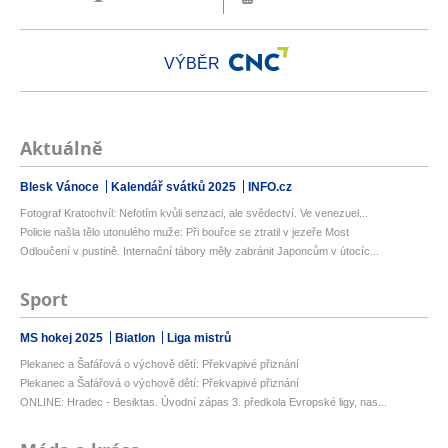
VÝBĚR
Aktuálně
Blesk Vánoce
Kalendář svátků 2025
INFO.cz
Fotograf Kratochvíl: Nefotím kvůli senzaci, ale svědectví. Ve venezuel...
Policie našla tělo utonulého muže: Při bouřce se ztratil v jezeře Most
Odloučení v pustině. Internační tábory měly zabránit Japoncům v útocíc...
Sport
MS hokej 2025
Biatlon
Liga mistrů
Plekanec a Šafářová o výchově dětí: Překvapivé přiznání
Plekanec a Šafářová o výchově dětí: Překvapivé přiznání
ONLINE: Hradec - Besiktas. Úvodní zápas 3. předkola Evropské ligy, nas...