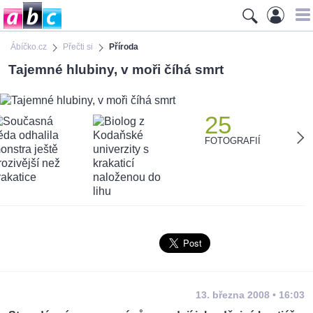
Ábíčko.cz
Přečti si
Příroda
Tajemné hlubiny, v moři číhá smrt
25
FOTOGRAFIÍ
13. března 2008 • 16:03