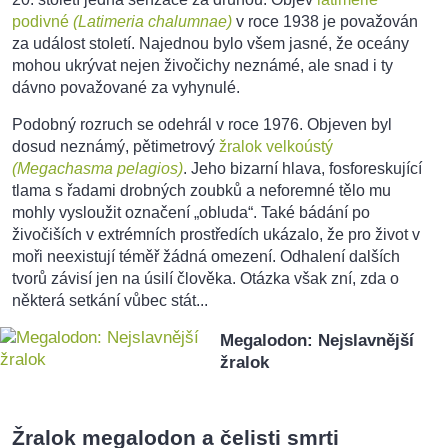
podivné
(Latimeria chalumnae)
v roce 1938 je považován
za událost století. Najednou bylo všem jasné, že oceány
mohou ukrývat nejen živočichy neznámé, ale snad i ty
dávno považované za vyhynulé.
Podobný rozruch se odehrál v roce 1976. Objeven byl
dosud neznámý, pětimetrový
žralok velkoústý
(Megachasma pelagios)
. Jeho bizarní hlava, fosforeskující
tlama s řadami drobných zoubků a neforemné tělo mu
mohly vysloužit označení „obluda“. Také bádání po
živočiších v extrémních prostředích ukázalo, že pro život v
moři neexistují téměř žádná omezení. Odhalení dalších
tvorů závisí jen na úsilí člověka. Otázka však zní, zda o
některá setkání vůbec stát...
Megalodon: Nejslavnější
žralok
Žralok megalodon a čelisti smrti