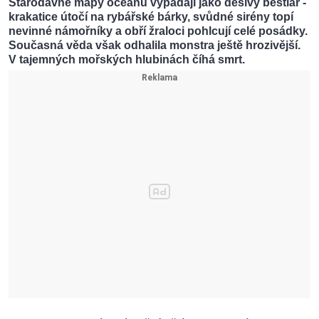
Starodávné mapy oceánů vypadají jako děsivý bestiář -
krakatice útočí na rybářské bárky, svůdné sirény topí
nevinné námořníky a obří žraloci pohlcují celé posádky.
Současná věda však odhalila monstra ještě hrozivější.
V tajemných mořských hlubinách číhá smrt.