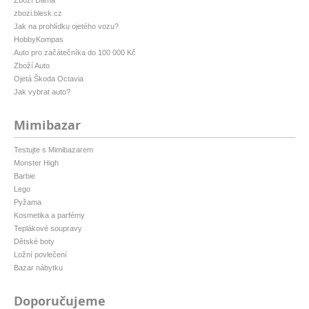
Zboží Dáma
zbozi.blesk.cz
Jak na prohlídku ojetého vozu?
HobbyKompas
Auto pro začátečníka do 100 000 Kč
Zboží Auto
Ojetá Škoda Octavia
Jak vybrat auto?
Mimibazar
Testujte s Mimibazarem
Monster High
Barbie
Lego
Pyžama
Kosmetika a parfémy
Teplákové soupravy
Dětské boty
Ložní povlečení
Bazar nábytku
Doporučujeme