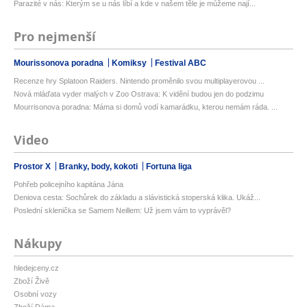
Parazité v nás: Kterým se u nás líbí a kde v našem těle je můžeme nají...
Pro nejmenší
Mourissonova poradna
Komiksy
Festival ABC
Recenze hry Splatoon Raiders. Nintendo proměnilo svou multiplayerovou ...
Nová mláďata vyder malých v Zoo Ostrava: K vidění budou jen do podzimu
Mourrisonova poradna: Máma si domů vodí kamarádku, kterou nemám ráda. ...
Video
Prostor X
Branky, body, kokoti
Fortuna liga
Pohřeb policejního kapitána Jána
Deniova cesta: Sochůrek do základu a slávistická stoperská klika. Ukáž...
Poslední sklenička se Samem Neillem: Už jsem vám to vyprávěl?
Nákupy
hledejceny.cz
Zboží Živě
Osobní vozy