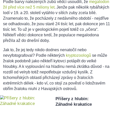
Podle barvy nalezených zubů vědci usoudili, že
megalodon
žil před více než 5 miliony let
. Jenže pak několik rybářských
lodí v 19. a 20. století vytáhlo v sítích zuby zcela bílé.
Znamenalo to, že pocházely z nedávného období - nejdříve
se odhadovalo, že jsou staré 24 tisíc let, pak dokonce jen 11
tisíc let. To už je v geologickém pojetí totéž co „včera“.
Někteří vědci dokonce tvrdí, že populace megalodona
přežila až do dnešní doby.
Jak to, že jej tedy nikdo dodnes nenatočil nebo
nevyfotografoval? Podle některých
kryptozoologů
se může
žralok podobně jako někteří kytovci potápět do velké
hloubky. A k vyplouvání na hladinu nemá zkrátka důvod - na
rozdíl od velryb totiž nepotřebuje vzdušný kyslík. Z
tichomořských oblastí přicházejí zprávy o žralocích
extrémních délek - kdo ví, co stojí za pověstí o lidožravém
obřím žraloku niuhi z Havajských ostrovů.
Příšery z hlubin:
Záhadné krakatice