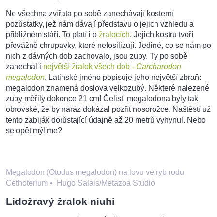
Ne všechna zvířata po sobě zanechávají kosterní
pozůstatky, jež nám dávají představu o jejich vzhledu a
přibližném stáří. To platí i o
žralocích
. Jejich kostru tvoří
převážně chrupavky, které nefosilizují. Jediné, co se nám po
nich z dávných dob zachovalo, jsou zuby. Ty po sobě
zanechal i
největší žralok všech dob -
Carcharodon
megalodon
. Latinské jméno popisuje jeho největší zbraň:
megalodon znamená doslova velkozubý. Některé nalezené
zuby měřily dokonce 21 cm! Čelisti megalodona byly tak
obrovské, že by naráz dokázal pozřít nosorožce. Naštěstí už
tento zabiják dorůstající údajně až 20 metrů vyhynul. Nebo
se opět mýlíme?
Megalodon (Otodus megalodon) na lovu velryb rodu
Cethoterium
•
Hugo Salais/Metazoa Studio
Lidožravý žralok niuhi