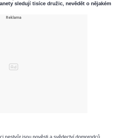
anety sledují tisíce družic, nevědět o nějakém
ci nestvůr jsou pověsti a svědectví domorodců.