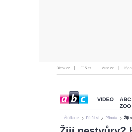
Blesk.cz
E15.cz
Auto.cz
iSpo
VIDEO
ABC
ZOO
Ábíčko.cz
Přečti si
Příroda
Žijí
Žijí nestvůry?