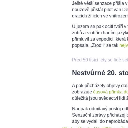
Ještě větší senzace přišla
nouzově přistál pilot van 
dracích žijících ve vnitroze
U jezera se pak ocitl tváří 
zubů a s obřím hadím jazyke
přimluvil za expedici, kter
popsala. „Zrodil“ se tak
nejv
Před 50 tisíci lety se lidé se
Nestvůrné 20. sto
A pak přicházely objevy da
zobrazuje
časová přímka d
důležitá jsou svědectví lidí 
Naopak odmítavý postoj odb
Senzační zprávy přicházejíc
aby se vydali do neprobádan