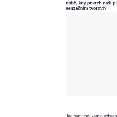
době, kdy povrch naší pl
senzačním tvorovi?
Jediným vodítkem o existen