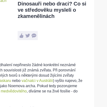
Dinosauři nebo draci? Co si
ve středověku mysleli o
zkamenělinách
odhalení nepřineslo žádné konkrétní neznámé
h souvislosti již známá zvířata. Při porovnání
lých tvorů s některými dosud žijícími zvířaty
askaru
nebo
vačnatci v Austrálii
) vyšlo najevo, že
 jako Noemova archa. Pokud tedy pozorujeme
 medvědovitého
, díváme se na živé fosílie - do