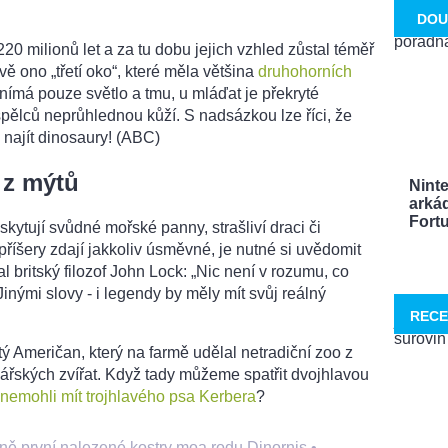
DOU
 220 milionů let a za tu dobu jejich vzhled zůstal téměř
 ono „třetí oko“, které měla většina
druhohorních
nímá pouze světlo a tmu, u mláďat je překryté
pělců neprůhlednou kůží. S nadsázkou lze říci, že
 najít dinosaury! (ABC)
 z mýtů
Nint
arká
Fortu
kytují svůdné mořské panny, strašliví draci či
o příšery zdají jakkoliv úsměvné, je nutné si uvědomit
l britský filozof John Lock: „Nic není v rozumu, co
inými slovy - i legendy by měly mít svůj reálný
RECE
stý Američan, který na farmě udělal netradiční zoo z
řských zvířat. Když tady můžeme spatřit dvojhlavou
 nemohli mít trojhlavého psa Kerbera
?
ně první nalezené kostry moa rodu Dinornis
•