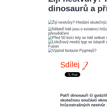
dinosaurů a př
Sdílej
Patří dinosauři či godzi
skutečnou součástí ekos
hrůzostrašných nestvůr 