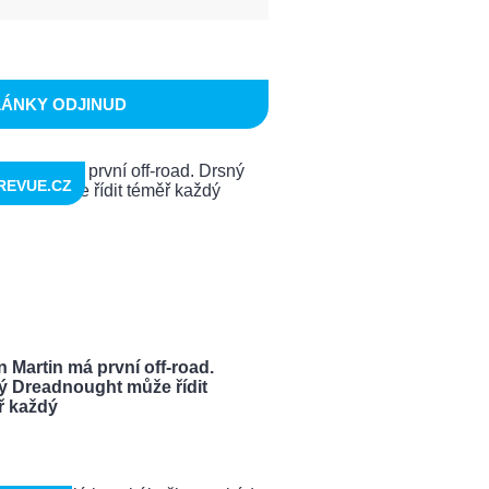
LÁNKY ODJINUD
REVUE.CZ
 Martin má první off-road.
ý Dreadnought může řídit
ř každý