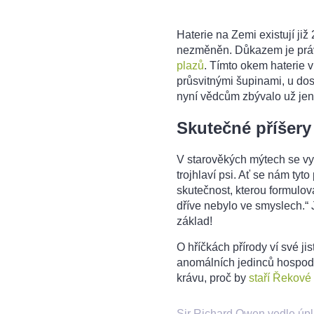
Haterie na Zemi existují již
nezměněn. Důkazem je právě
plazů
. Tímto okem haterie v
průsvitnými šupinami, u dos
nyní vědcům zbývalo už jen
Skutečné příšery
V starověkých mýtech se vys
trojhlaví psi. Ať se nám tyt
skutečnost, kterou formulova
dříve nebylo ve smyslech.“ J
základ!
O hříčkách přírody ví své ji
anomálních jedinců hospodá
krávu, proč by
staří Řekové
Sir Richard Owen vedle úpl