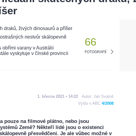
íšer
66
FOTOGRAFIÍ
1. března 2021 • 14:22
Autor:
Jan Svatoš
Vyšlo v ABC
4/2008
lla pouze na filmové plátno, nebo jsou
ystémů Země? Někteří lidé jsou o existenci
skálopevně přesvědčeni. Je ale vůbec možné v