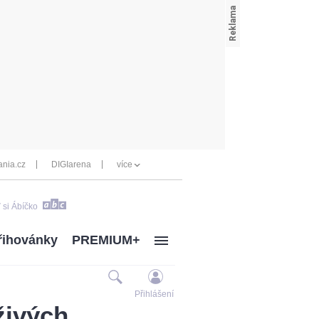
nia.cz
DIGIarena
více
 si Ábíčko
řihovánky
PREMIUM+
Přihlášení
živých