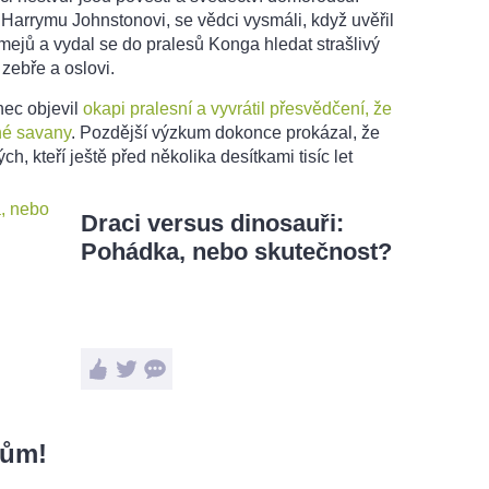
 Harrymu Johnstonovi, se vědci vysmáli, když uvěřil
jů a vydal se do pralesů Konga hledat strašlivý
 zebře a oslovi.
nec objevil
okapi pralesní a vyvrátil přesvědčení, že
né savany
. Pozdější výzkum dokonce prokázal, že
h, kteří ještě před několika desítkami tisíc let
Draci versus dinosauři:
Pohádka, nebo skutečnost?
kům!