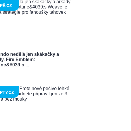
PĚ.CZ
endo nedělá jen skákačky a
dy. Fire Emblem:
ne&#039;s ...
PTY.CZ