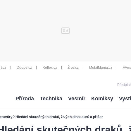
rt.cz
Doupě.cz
Reflex.cz
Živě.cz
MobilMania.cz
AVma
Předplať
Příroda
Technika
Vesmír
Komiksy
Vyst
 nestvůry? Hledání skutečných draků, živých dinosaurů a příšer
 Hledání skutečných draků, 