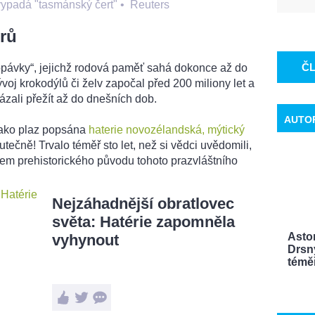
vypadá "tasmánský čert"
•
Reuters
rů
Č
kopávky“, jejichž rodová paměť sahá dokonce až do
voj krokodýlů či želv započal před 200 miliony let a
ázali přežít až do dnešních dob.
AUTO
 jako plaz popsána
haterie novozélandská, mýtický
utečně! Trvalo téměř sto let, než si vědci uvědomili,
azem prehistorického původu tohoto prazvláštního
Nejzáhadnější obratlovec
světa: Hatérie zapomněla
Aston
vyhynout
Drsn
témě