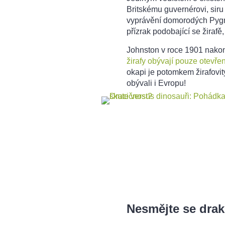
Britskému guvernérovi, siru
vyprávění domorodých Pygme
přízrak podobající se žirafě,
Johnston v roce 1901 nako
žirafy obývají pouze otevře
okapi je potomkem žirafovitýc
obývali i Evropu!
Nesmějte se dra