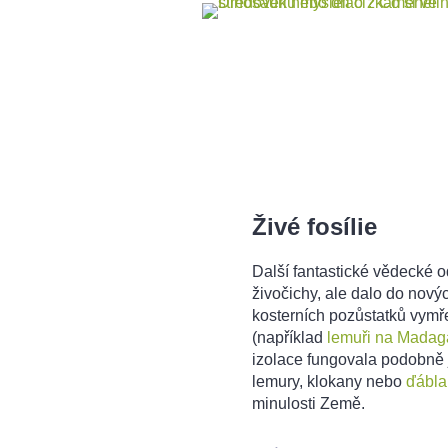
Živé fosílie
Další fantastické vědecké 
živočichy, ale dalo do novýc
kosterních pozůstatků vymře
(například
lemuři na Madag
izolace fungovala podobně
lemury, klokany nebo
ďábla
minulosti Země.