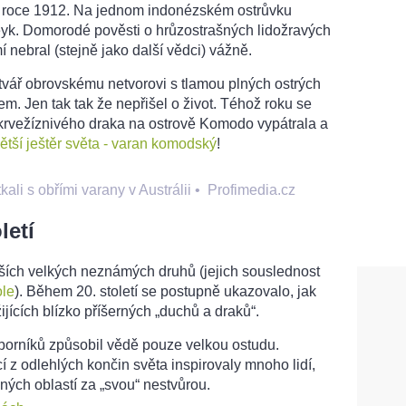
 v roce 1912. Na jednom indonézském ostrůvku
Deyk. Domorodé pověsti o hrůzostrašných lidožravých
mí nebral (stejně jako další vědci) vážně.
v tvář obrovskému netvorovi s tlamou plných ostrých
m. Jen tak tak že nepřišel o život. Téhož roku se
á krvežíznivého draka na ostrově Komodo vypátrala a
ětší ještěr světa - varan komodský
!
tkali s obřími varany v Austrálii
•
Profimedia.cz
letí
lších velkých neznámých druhů (jejich souslednost
ole
). Během 20. století se postupně ukazovalo, jak
žijících blízko příšerných „duchů a draků“.
orníků způsobil vědě pouze velkou ostudu.
í z odlehlých končin světa inspirovaly mnoho lidí,
ých oblastí za „svou“ nestvůrou.