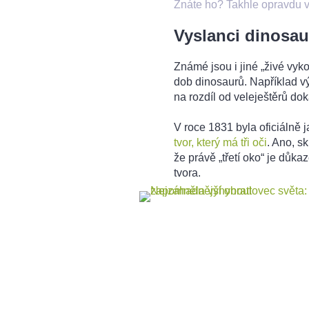
Znáte ho? Takhle opravdu 
Vyslanci dinosau
Známé jsou i jiné „živé vy
dob dinosaurů. Například vý
na rozdíl od veleještěrů dok
V roce 1831 byla oficiálně
tvor, který má tři oči
. Ano, sk
že právě „třetí oko“ je důk
tvora.