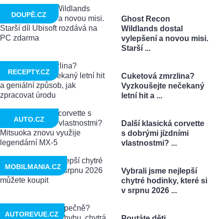
DOUPĚ.CZ
Ghost Recon
Wildlands dostal
vylepšení a novou misi.
Starší ...
RECEPTY.CZ
Cuketová zmrzlina?
Vyzkoušejte nečekaný
letní hit a ...
AUTO.CZ
Další klasická corvette
s dobrými jízdními
vlastnostmi? ...
MOBILMANIA.CZ
Vybrali jsme nejlepší
chytré hodinky, které si
v srpnu 2026 ...
AUTOREVUE.CZ
Poutáte děti