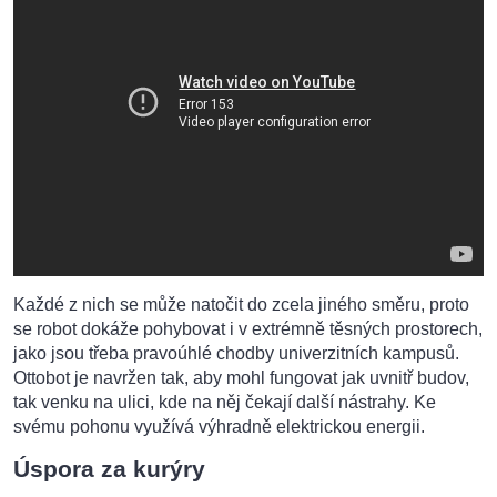
Každé z nich se může natočit do zcela jiného směru, proto
se robot dokáže pohybovat i v extrémně těsných prostorech,
jako jsou třeba pravoúhlé chodby univerzitních kampusů.
Ottobot je navržen tak, aby mohl fungovat jak uvnitř budov,
tak venku na ulici, kde na něj čekají další nástrahy. Ke
svému pohonu využívá výhradně elektrickou energii.
Úspora za kurýry