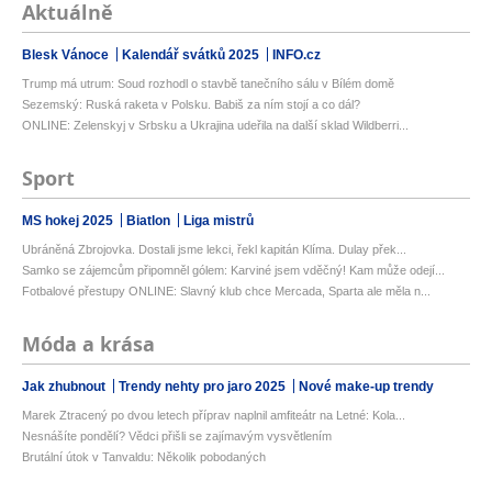
Aktuálně
Blesk Vánoce
Kalendář svátků 2025
INFO.cz
Trump má utrum: Soud rozhodl o stavbě tanečního sálu v Bílém domě
Sezemský: Ruská raketa v Polsku. Babiš za ním stojí a co dál?
ONLINE: Zelenskyj v Srbsku a Ukrajina udeřila na další sklad Wildberri...
Sport
MS hokej 2025
Biatlon
Liga mistrů
Ubráněná Zbrojovka. Dostali jsme lekci, řekl kapitán Klíma. Dulay přek...
Samko se zájemcům připomněl gólem: Karviné jsem vděčný! Kam může odejí...
Fotbalové přestupy ONLINE: Slavný klub chce Mercada, Sparta ale měla n...
Móda a krása
Jak zhubnout
Trendy nehty pro jaro 2025
Nové make-up trendy
Marek Ztracený po dvou letech příprav naplnil amfiteátr na Letné: Kola...
Nesnášíte pondělí? Vědci přišli se zajímavým vysvětlením
Brutální útok v Tanvaldu: Několik pobodaných