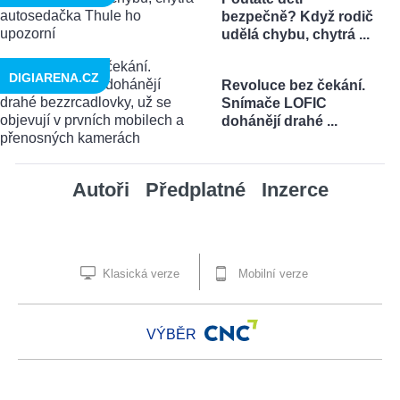
bezpečně? Když rodič
udělá chybu, chytrá ...
DIGIARENA.CZ
Revoluce bez čekání.
Snímače LOFIC
dohánějí drahé ...
Autoři
Předplatné
Inzerce
Klasická verze
Mobilní verze
VÝBĚR