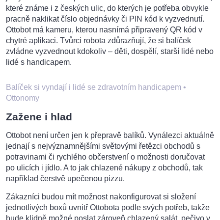
které známe i z českých ulic, do kterých je potřeba obvykle
pracně naklikat číslo objednávky či PIN kód k vyzvednutí.
Ottobot má kameru, kterou nasnímá připravený QR kód v
chytré aplikaci. Tvůrci robota zdůrazňují, že si balíček
zvládne vyzvednout kdokoliv – děti, dospělí, starší lidé nebo
lidé s handicapem.
Balíček si vyndají i lidé se zdravotním handicapem
•
Ottonomy
Zažene i hlad
Ottobot není určen jen k přepravě balíků. Vynálezci aktuálně
jednají s nejvýznamnějšími světovými řetězci obchodů s
potravinami či rychlého občerstvení o možnosti doručovat
po ulicích i jídlo. A to jak chlazené nákupy z obchodů, tak
například čerstvě upečenou pizzu.
Zákazníci budou mít možnost nakonfigurovat si složení
jednotlivých boxů uvnitř Ottobota podle svých potřeb, takže
bude klidně možné poslat zároveň chlazený salát, pečivo v