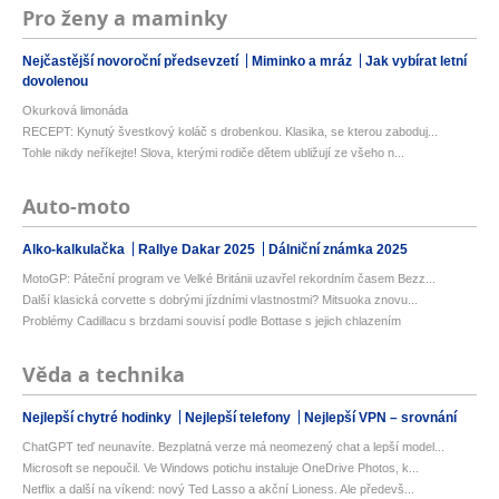
Pro ženy a maminky
Nejčastější novoroční předsevzetí
Miminko a mráz
Jak vybírat letní
dovolenou
Okurková limonáda
RECEPT: Kynutý švestkový koláč s drobenkou. Klasika, se kterou zaboduj...
Tohle nikdy neříkejte! Slova, kterými rodiče dětem ubližují ze všeho n...
Auto-moto
Alko-kalkulačka
Rallye Dakar 2025
Dálniční známka 2025
MotoGP: Páteční program ve Velké Británii uzavřel rekordním časem Bezz...
Další klasická corvette s dobrými jízdními vlastnostmi? Mitsuoka znovu...
Problémy Cadillacu s brzdami souvisí podle Bottase s jejich chlazením
Věda a technika
Nejlepší chytré hodinky
Nejlepší telefony
Nejlepší VPN – srovnání
ChatGPT teď neunavíte. Bezplatná verze má neomezený chat a lepší model...
Microsoft se nepoučil. Ve Windows potichu instaluje OneDrive Photos, k...
Netflix a další na víkend: nový Ted Lasso a akční Lioness. Ale předevš...