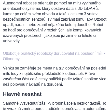
Autonomní robot se orientuje pomocí na míru vyvinutého
orientačního systému, který dostává data z 3D LiDARů,
kamer po celém svém obvodu a také z celkem 3 vrstev
bezpečnostních senzorů. Ty mají zabránit tomu, aby Ottobot
upadl, narazil nebo zranil nějakého kolemjdoucího. Robot
se hodí pro doručování v rozlehlých, ale komplikovaných
uzavřených prostorech, jako jsou již zmíněná letiště či
univerzity.
Ottobot je praktický robotický doručovatel na poslední míli
•
Ottonomy
Venku se zaměřuje zejména na tzv. doručování na poslední
míli, tedy z nejbližšího překladiště k odběrateli. Právě
závěrečná část celé cesty balíčků podle tvůrců spolkne více
než polovinu nákladů na doručení.
Hlavně nesahat
Samotné vyzvednutí zásilky probíhá zcela bezkontaktně. To
je výrazná změna oproti tradičním doručovacím automatům,