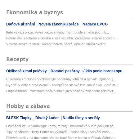
Ekonomika a byznys
Daňové přiznání
Novela zákoníku práce
Nadace EPCG
Itálie vyklízí pláže. První plážové kluby mizí, turisté změnu pocítí b...
Potenciální zachránce Soleku zrušil nabídku. Zadlužené solární společn...
V bratislavské rafinerii Slovnaft hořela nádrž, výbuch otřásl okolím
Recepty
Oblíbené zimní polévky
Domácí pekárny
Jídlo podle horoskopu
Cuketová zmrzlina? Vyzkoušejte nečekaný letní hit a geniální způsob, j...
Rychlé buchty s broskvemi: 5 receptů na sladké letní moučníky, které m...
Oopsie bread: Proteinové pečivo lehké jako obláček zvládnete připravit...
Hobby a zábava
BLESK Tlapky
Divoký kačer
Netflix filmy a seriály
Osvěžení ve Schladmingu: Lamy, ferraty i koulovačka v létě jsou jen pá...
Tipy na víkend: Harry Potter na výstavě! Folklor, bitvy i setkání vodn...
Přibývá paniky na dovolené: Vnuka paní Soni v hotelu poštípaly štěnice...