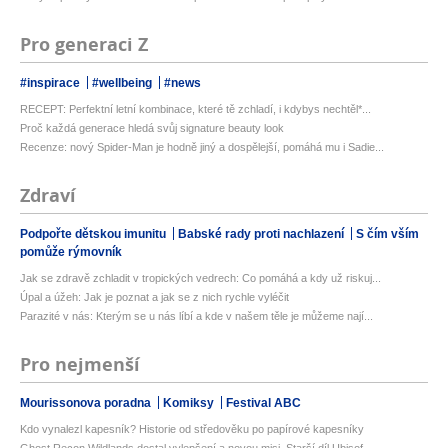
Pro generaci Z
#inspirace
#wellbeing
#news
RECEPT: Perfektní letní kombinace, které tě zchladí, i kdybys nechtěl*...
Proč každá generace hledá svůj signature beauty look
Recenze: nový Spider-Man je hodně jiný a dospělejší, pomáhá mu i Sadie...
Zdraví
Podpořte dětskou imunitu
Babské rady proti nachlazení
S čím vším
pomůže rýmovník
Jak se zdravě zchladit v tropických vedrech: Co pomáhá a kdy už riskuj...
Úpal a úžeh: Jak je poznat a jak se z nich rychle vyléčit
Parazité v nás: Kterým se u nás líbí a kde v našem těle je můžeme nají...
Pro nejmenší
Mourissonova poradna
Komiksy
Festival ABC
Kdo vynalezl kapesník? Historie od středověku po papírové kapesníky