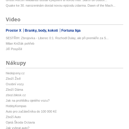
Ghost Recon Wildlands dostal vylepšení a novou misi. Starší díl Ubisof...
Quake ke 30. narozeninám dostal novou epizodu zdarma. Dawn of the Mach...
Video
Prostor X
Branky, body, kokoti
Fortuna liga
SESTŘIH: Zbrojovka - Liberec 0:1. Rozhodl Dulay, ale při premiéře za S...
Milan Knížák pohřeb
Jiří Pospíšil
Nákupy
hledejceny.cz
Zboží Živě
Osobní vozy
Zboží Dáma
zbozi.blesk.cz
Jak na prohlídku ojetého vozu?
HobbyKompas
Auto pro začátečníka do 100 000 Kč
Zboží Auto
Ojetá Škoda Octavia
Jak vybrat auto?