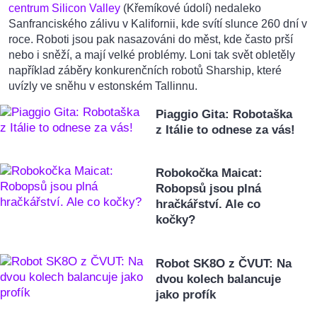
centrum Silicon Valley
(Křemíkové údolí) nedaleko
Sanfranciského zálivu v Kalifornii, kde svítí slunce 260 dní v
roce. Roboti jsou pak nasazováni do měst, kde často prší
nebo i sněží, a mají velké problémy. Loni tak svět obletěly
například záběry konkurenčních robotů Sharship, které
uvízly ve sněhu v estonském Tallinnu.
Piaggio Gita: Robotaška
z Itálie to odnese za vás!
Robokočka Maicat:
Robopsů jsou plná
hračkářství. Ale co
kočky?
Robot SK8O z ČVUT: Na
dvou kolech balancuje
jako profík