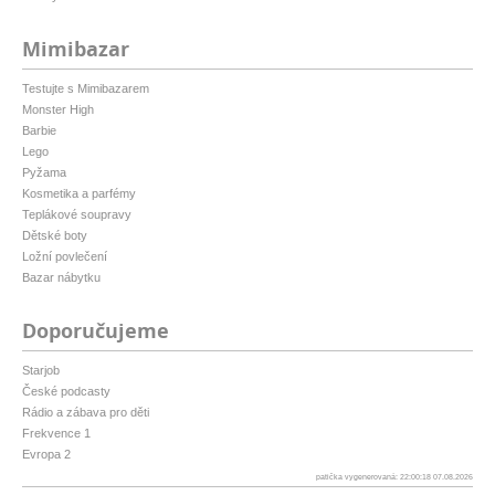
Mimibazar
Testujte s Mimibazarem
Monster High
Barbie
Lego
Pyžama
Kosmetika a parfémy
Teplákové soupravy
Dětské boty
Ložní povlečení
Bazar nábytku
Doporučujeme
Starjob
České podcasty
Rádio a zábava pro děti
Frekvence 1
Evropa 2
patička vygenerovaná: 22:00:18 07.08.2026