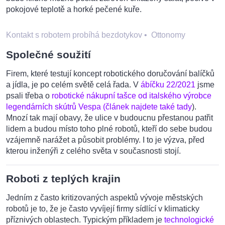
pokojové teplotě a horké pečené kuře.
Kontakt s robotem probíhá bezdotykov
•
Ottonomy
Společné soužití
Firem, které testují koncept robotického doručování balíčků
a jídla, je po celém světě celá řada. V
ábíčku 22/2021
jsme
psali třeba o
robotické nákupní tašce od italského výrobce
legendárních skútrů Vespa (článek najdete také tady
).
Mnozí tak mají obavy, že ulice v budoucnu přestanou patřit
lidem a budou místo toho plné robotů, kteří do sebe budou
vzájemně narážet a působit problémy. I to je výzva, před
kterou inženýři z celého světa v současnosti stojí.
Roboti z teplých krajin
Jedním z často kritizovaných aspektů vývoje městských
robotů je to, že je často vyvíjejí firmy sídlící v klimaticky
příznivých oblastech. Typickým příkladem je
technologické