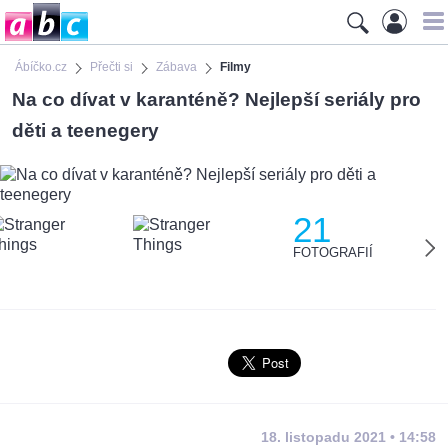
Ábíčko.cz
Přečti si
Zábava
Filmy
Na co dívat v karanténě? Nejlepší seriály pro
děti a teenegery
21
FOTOGRAFIÍ
18. listopadu 2021 • 14:58