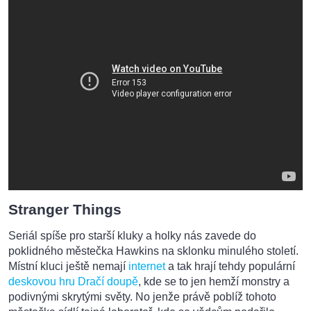
Stranger Things
Seriál spíše pro starší kluky a holky nás zavede do
poklidného městečka Hawkins na sklonku minulého století.
Místní kluci ještě nemají
internet
a tak hrají tehdy populární
deskovou hru Dračí doupě
, kde se to jen hemží monstry a
podivnými skrytými světy. No jenže právě poblíž tohoto