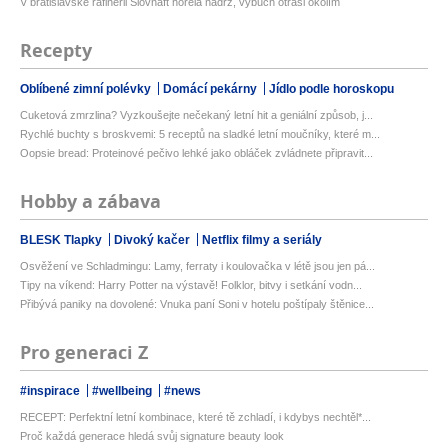
V bratislavské rafinerii Slovnaft hořela nádrž, výbuch otřásl okolím
Recepty
Oblíbené zimní polévky
Domácí pekárny
Jídlo podle horoskopu
Cuketová zmrzlina? Vyzkoušejte nečekaný letní hit a geniální způsob, j...
Rychlé buchty s broskvemi: 5 receptů na sladké letní moučníky, které m...
Oopsie bread: Proteinové pečivo lehké jako obláček zvládnete připravit...
Hobby a zábava
BLESK Tlapky
Divoký kačer
Netflix filmy a seriály
Osvěžení ve Schladmingu: Lamy, ferraty i koulovačka v létě jsou jen pá...
Tipy na víkend: Harry Potter na výstavě! Folklor, bitvy i setkání vodn...
Přibývá paniky na dovolené: Vnuka paní Soni v hotelu poštípaly štěnice...
Pro generaci Z
#inspirace
#wellbeing
#news
RECEPT: Perfektní letní kombinace, které tě zchladí, i kdybys nechtěl*...
Proč každá generace hledá svůj signature beauty look