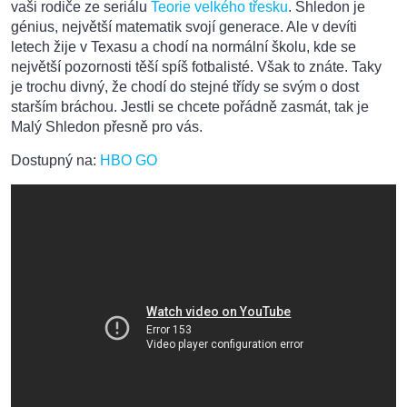
vaši rodiče ze seriálu
Teorie velkého třesku
. Shledon je
génius, největší matematik svojí generace. Ale v devíti
letech žije v Texasu a chodí na normální školu, kde se
největší pozornosti těší spíš fotbalisté. Však to znáte. Taky
je trochu divný, že chodí do stejné třídy se svým o dost
starším bráchou. Jestli se chcete pořádně zasmát, tak je
Malý Shledon přesně pro vás.
Dostupný na:
HBO GO