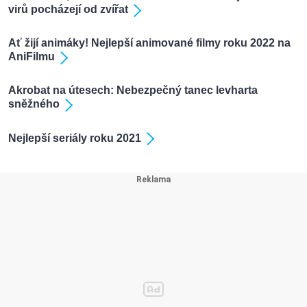
virů pocházejí od zvířat
Ať žijí animáky! Nejlepší animované filmy roku 2022 na
AniFilmu
Akrobat na útesech: Nebezpečný tanec levharta
sněžného
Nejlepší seriály roku 2021