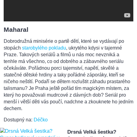
Maharal
Dobrodružná minisérie o partě dětí, které se vydávají po
stopách
starobylého pokladu
, ukrytého kdysi v tajemné
Praze. Takových seriálů a filmů u nás moc nevzniká a
tenhle má všechno, co od dobrého a zábavného seriálu
očekáváte. Pořádnou porci tajemství, napětí, skvělé a
statečné dětské hrdiny a taky pořádné záporáky, kteří se
ničeho neštítí. Podaří se dětem rozluštit záhadu prastarého
talismanu? Je Praha ještě pořád tím magickým místem, za
který ho považovali mudrcové z dávných dob? Seriál pro
menší i větší děti vás poučí, nadchne a zkouknete ho jedním
dechem.
Dostupný na:
Déčko
Drsná Velká šestka?