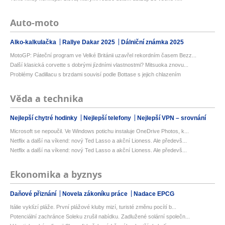
Auto-moto
Alko-kalkulačka
Rallye Dakar 2025
Dálniční známka 2025
MotoGP: Páteční program ve Velké Británii uzavřel rekordním časem Bezz...
Další klasická corvette s dobrými jízdními vlastnostmi? Mitsuoka znovu...
Problémy Cadillacu s brzdami souvisí podle Bottase s jejich chlazením
Věda a technika
Nejlepší chytré hodinky
Nejlepší telefony
Nejlepší VPN – srovnání
Microsoft se nepoučil. Ve Windows potichu instaluje OneDrive Photos, k...
Netflix a další na víkend: nový Ted Lasso a akční Lioness. Ale předevš...
Netflix a další na víkend: nový Ted Lasso a akční Lioness. Ale předevš...
Ekonomika a byznys
Daňové přiznání
Novela zákoníku práce
Nadace EPCG
Itálie vyklízí pláže. První plážové kluby mizí, turisté změnu pocítí b...
Potenciální zachránce Soleku zrušil nabídku. Zadlužené solární společn...