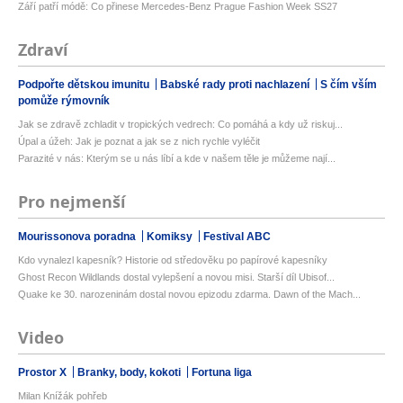
Září patří módě: Co přinese Mercedes-Benz Prague Fashion Week SS27
Zdraví
Podpořte dětskou imunitu
Babské rady proti nachlazení
S čím vším
pomůže rýmovník
Jak se zdravě zchladit v tropických vedrech: Co pomáhá a kdy už riskuj...
Úpal a úžeh: Jak je poznat a jak se z nich rychle vyléčit
Parazité v nás: Kterým se u nás líbí a kde v našem těle je můžeme nají...
Pro nejmenší
Mourissonova poradna
Komiksy
Festival ABC
Kdo vynalezl kapesník? Historie od středověku po papírové kapesníky
Ghost Recon Wildlands dostal vylepšení a novou misi. Starší díl Ubisof...
Quake ke 30. narozeninám dostal novou epizodu zdarma. Dawn of the Mach...
Video
Prostor X
Branky, body, kokoti
Fortuna liga
Milan Knížák pohřeb