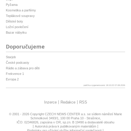
Pyžama
Kosmetika a parfémy
Teplákové soupravy
Dětské boty
Ložní povlečení
Bazar nábytku
Doporučujeme
Starjob
České podcasty
Rádio a zábava pro děti
Frekvence 1
Evropa 2
patička vygenerovaná: 18:10:22 07.08.2026
Inzerce
Redakce
RSS
© 2001 - 2026 Copyright
CZECH NEWS CENTER a.s.
se sídlem náměstí Marie
Schmolkové 3493/1, 100 00 Praha 10 - Strašnice,
IČO: 02346826, zapsána v OR, sp.zn. B 19490 a dodavatelé obsahu
Autorská práva k publikovaným materiálům
Podmínky pro užívání služby informační společnosti