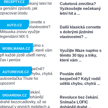
RECEPTY.CZ
Cuketová zmrzlina?
Vyzkoušejte nečekaný
letní hit a ...
AUTO.CZ
Další klasická corvette
s dobrými jízdními
vlastnostmi? ...
MOBILMANIA.CZ
Využijte Waze naplno s
těmito 30 tipy a triky,
které vám ...
AUTOREVUE.CZ
Poutáte děti
bezpečně? Když rodič
udělá chybu, chytrá ...
DIGIARENA.CZ
Revoluce bez čekání.
Snímače LOFIC
dohánějí drahé ...