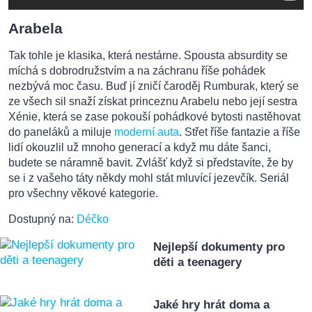
Arabela
Tak tohle je klasika, která nestárne. Spousta absurdity se
míchá s dobrodružstvím a na záchranu říše pohádek
nezbývá moc času. Buď jí zničí čaroděj Rumburak, který se
ze všech sil snaží získat princeznu Arabelu nebo její sestra
Xénie, která se zase pokouší pohádkové bytosti nastěhovat
do paneláků a miluje
moderní auta
. Střet říše fantazie a říše
lidí okouzlil už mnoho generací a když mu dáte šanci,
budete se náramně bavit. Zvlášť když si představíte, že by
se i z vašeho táty někdy mohl stát mluvící jezevčík. Seriál
pro všechny věkové kategorie.
Dostupný na:
Déčko
Nejlepší dokumenty pro
děti a teenagery
Jaké hry hrát doma a