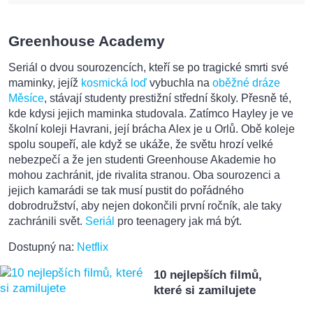
Greenhouse Academy
Seriál o dvou sourozencích, kteří se po tragické smrti své
maminky, jejíž
kosmická loď
vybuchla na
oběžné dráze
Měsíce
, stávají studenty prestižní střední školy. Přesně té,
kde kdysi jejich maminka studovala. Zatímco Hayley je ve
školní koleji Havrani, její brácha Alex je u Orlů. Obě koleje
spolu soupeří, ale když se ukáže, že světu hrozí velké
nebezpečí a že jen studenti Greenhouse Akademie ho
mohou zachránit, jde rivalita stranou. Oba sourozenci a
jejich kamarádi se tak musí pustit do pořádného
dobrodružství, aby nejen dokončili první ročník, ale taky
zachránili svět.
Seriál
pro teenagery jak má být.
Dostupný na:
Netflix
10 nejlepších filmů,
které si zamilujete