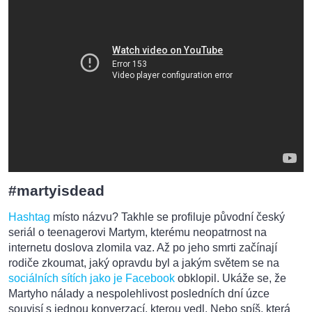
#martyisdead
Hashtag
místo názvu? Takhle se profiluje původní český
seriál o teenagerovi Martym, kterému neopatrnost na
internetu doslova zlomila vaz. Až po jeho smrti začínají
rodiče zkoumat, jaký opravdu byl a jakým světem se na
sociálních sítích jako je Facebook
obklopil. Ukáže se, že
Martyho nálady a nespolehlivost posledních dní úzce
souvisí s jednou konverzací, kterou vedl. Nebo spíš, která