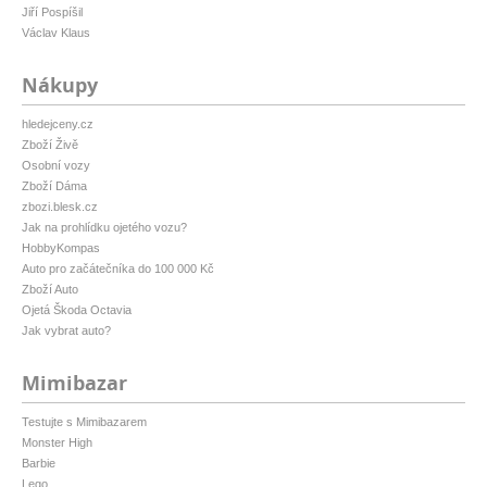
Jiří Pospíšil
Václav Klaus
Nákupy
hledejceny.cz
Zboží Živě
Osobní vozy
Zboží Dáma
zbozi.blesk.cz
Jak na prohlídku ojetého vozu?
HobbyKompas
Auto pro začátečníka do 100 000 Kč
Zboží Auto
Ojetá Škoda Octavia
Jak vybrat auto?
Mimibazar
Testujte s Mimibazarem
Monster High
Barbie
Lego