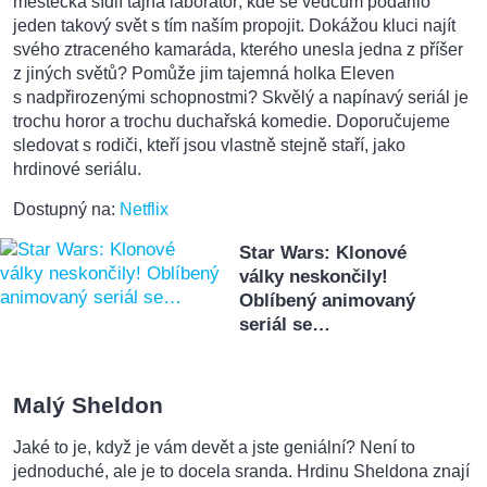
městečka sídlí tajná laboratoř, kde se vědcům podařilo
jeden takový svět s tím naším propojit. Dokážou kluci najít
svého ztraceného kamaráda, kterého unesla jedna z příšer
z jiných světů? Pomůže jim tajemná holka Eleven
s nadpřirozenými schopnostmi? Skvělý a napínavý seriál je
trochu horor a trochu duchařská komedie. Doporučujeme
sledovat s rodiči, kteří jsou vlastně stejně staří, jako
hrdinové seriálu.
Dostupný na:
Netflix
Star Wars: Klonové
války neskončily!
Oblíbený animovaný
seriál se…
Malý Sheldon
Jaké to je, když je vám devět a jste geniální? Není to
jednoduché, ale je to docela sranda. Hrdinu Sheldona znají