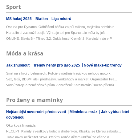
Sport
MS hokej 2025
Biatlon
Liga mistrů
Ostuda pro Dynamo. Odhlášení béčka za půl milionu, majitelka odmítla n...
Haraslín si zaslouží odejít. Výhra je to i pro Spartu, ale měla by ješ...
ONLINE: Slavia B - Třinec 3:2. Dukla hostí Kroměříž, Karviná hraje v P...
Móda a krása
Jak zhubnout
Trendy nehty pro jaro 2025
Nové make-up trendy
Smrt na silnici v Letňanech: Policie vyšetřuje tragickou nehodu motork...
Sex, fetiš, BDSM, ale i přednášky, workshopy a market. Organizátor Pra...
Vodní zdroje a zemědělská půda v ohrožení: Katastrofální sucha přicház...
Pro ženy a maminky
Nejčastější novoroční předsevzetí
Miminko a mráz
Jak vybírat letní
dovolenou
Okurková limonáda
RECEPT: Kynutý švestkový koláč s drobenkou. Klasika, se kterou zaboduj...
Tohle nikdy neříkejte! Slova, kterými rodiče dětem ubližují ze všeho n...