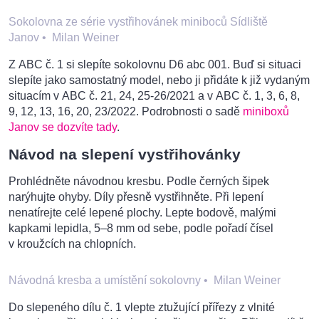
Sokolovna ze série vystřihovánek miniboců Sídliště
Janov
•
Milan Weiner
Z ABC č. 1 si slepíte sokolovnu D6 abc 001. Buď si situaci
slepíte jako samostatný model, nebo ji přidáte k již vydaným
situacím v ABC č. 21, 24, 25-26/2021 a v ABC č. 1, 3, 6, 8,
9, 12, 13, 16, 20, 23/2022. Podrobnosti o sadě
miniboxů
Janov se dozvíte tady
.
Návod na slepení vystřihovánky
Prohlédněte návodnou kresbu. Podle černých šipek
narýhujte ohyby. Díly přesně vystřihněte. Při lepení
nenatírejte celé lepené plochy. Lepte bodově, malými
kapkami lepidla, 5–8 mm od sebe, podle pořadí čísel
v kroužcích na chlopních.
Návodná kresba a umístění sokolovny
•
Milan Weiner
Do slepeného dílu č. 1 vlepte ztužující přířezy z vlnité