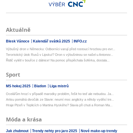
VÝBĚR
Aktuálně
Blesk Vánoce
Kalendář svátků 2025
INFO.cz
Výbušný dron v Německu: Odborníci varují před rostoucí hrozbou pro evr...
Teroristický útok Rusů v Lipsku!? Dron s výbušninou se našel u Antonov...
Řidič vylétl v bouřce z dálnice! Na pomoc přispěchala šoférka, dostala...
Sport
MS hokej 2025
Biatlon
Liga mistrů
Ocelářům hrozí v případě marodky problém, řešit ho teď ale nebudou. Ja...
Artisu pomáhá divočák ze Slavie: neumí moc anglicky a někdy vyděsí tre...
Hraje Plzeň v Teplicích o Martina Hyského? Slavia při chuti a Roman Ma...
Móda a krása
Jak zhubnout
Trendy nehty pro jaro 2025
Nové make-up trendy