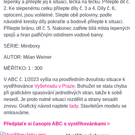
lepenky a přilepte jej k situaci, tečka na tečku. Přilepte díl č.
2. Ke slepenému celku přilepte díly č. 3 a 4. Díly č. 6,
oplocení, jsou volitelné. Slepte obě poloviny, podle
návodné kresby díly pokraťte a bodově přilepte k situaci.
Přilepte bránu, díl č. 5. Nakonec zatřete bílá místa lepených
spojů a hran patřičným odstínem vodové barvy.
SÉRIE: Miniboxy
AUTOR: Milan Weiner
MĚŘÍTKO: 1 : 300
V ABC č. 1/2023 vyšla na prostředním dvoulistu situace k
vystřihovánce
Vyšehradu v Praze
. Bohužel se stala chyba
při grafickém spasování jednotlivých stran, takže k sobě
nesedí. Je proto nutné situaci rozdělit a strany sesadit
znovu. Grafický návod najdete
tady
. Stavitelům modelu se
omlouváme.
Předplaťe si časopis ABC s vystřihovánkami >