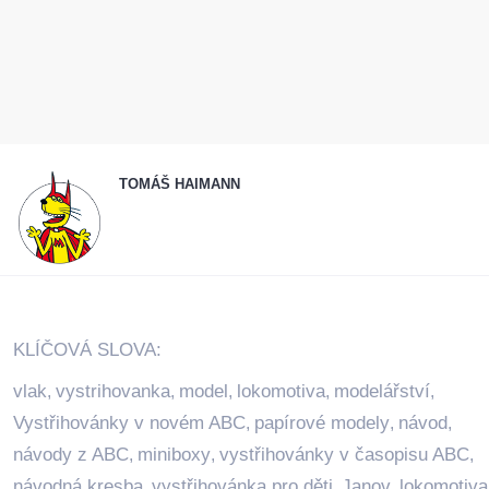
TOMÁŠ HAIMANN
KLÍČOVÁ SLOVA:
vlak
vystrihovanka
model
lokomotiva
modelářství
,
,
,
,
,
Vystřihovánky v novém ABC
papírové modely
návod
,
,
,
návody z ABC
miniboxy
vystřihovánky v časopisu ABC
,
,
,
návodná kresba
vystřihovánka pro děti
Janov
lokomotiva
,
,
,