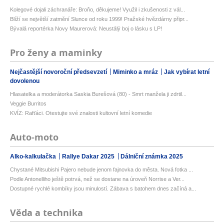
Kolegové dojali záchranáře: Broňo, děkujeme! Využil i zkušenosti z vál...
Blíží se největší zatmění Slunce od roku 1999! Pražské hvězdárny připr...
Bývalá reportérka Novy Maurerová: Neustálý boj o lásku s LP!
Pro ženy a maminky
Nejčastější novoroční předsevzetí
Miminko a mráz
Jak vybírat letní
dovolenou
Hlasatelka a moderátorka Saskia Burešová (80) - Smrt manžela ji zdrtil...
Veggie Burritos
KVÍZ: Rafťáci. Otestujte své znalosti kultovní letní komedie
Auto-moto
Alko-kalkulačka
Rallye Dakar 2025
Dálniční známka 2025
Chystané Mitsubishi Pajero nebude jenom fajnovka do města. Nová fotka ...
Podle Antonelliho ještě potrvá, než se dostane na úroveň Norrise a Ver...
Dostupné rychlé kombíky jsou minulostí. Zábava s batohem dnes začíná a...
Věda a technika