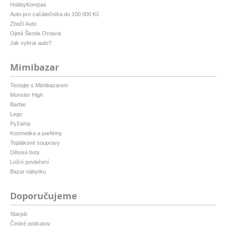
HobbyKompas
Auto pro začátečníka do 100 000 Kč
Zboží Auto
Ojetá Škoda Octavia
Jak vybrat auto?
Mimibazar
Testujte s Mimibazarem
Monster High
Barbie
Lego
Pyžama
Kosmetika a parfémy
Teplákové soupravy
Dětské boty
Ložní povlečení
Bazar nábytku
Doporučujeme
Starjob
České podcasty