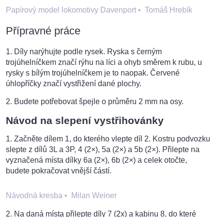
Papírový model lokomotivy Davenport
•
Tomáš Hrebík
Přípravné práce
1. Díly narýhujte podle rysek. Ryska s černým
trojúhelníčkem značí rýhu na líci a ohyb směrem k rubu, u
rysky s bílým trojúhelníčkem je to naopak. Červené
úhlopříčky značí vystřižení dané plochy.
2. Budete potřebovat špejle o průměru 2 mm na osy.
Návod na slepení vystřihovánky
1. Začněte dílem 1, do kterého vlepte díl 2. Kostru podvozku
slepte z dílů 3L a 3P, 4 (2×), 5a (2×) a 5b (2×). Přilepte na
vyznačená místa dílky 6a (2×), 6b (2×) a celek otočte,
budete pokračovat vnější částí.
Návodná kresba
•
Milan Weiner
2. Na daná místa přilepte díly 7 (2x) a kabinu 8, do které