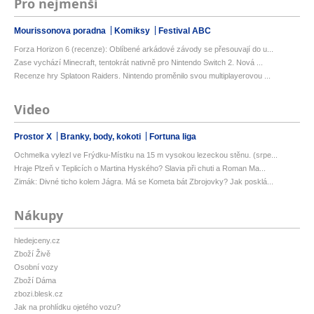
Pro nejmenší
Mourissonova poradna
Komiksy
Festival ABC
Forza Horizon 6 (recenze): Oblíbené arkádové závody se přesouvají do u...
Zase vychází Minecraft, tentokrát nativně pro Nintendo Switch 2. Nová ...
Recenze hry Splatoon Raiders. Nintendo proměnilo svou multiplayerovou ...
Video
Prostor X
Branky, body, kokoti
Fortuna liga
Ochmelka vylezl ve Frýdku-Místku na 15 m vysokou lezeckou stěnu. (srpe...
Hraje Plzeň v Teplicích o Martina Hyského? Slavia při chuti a Roman Ma...
Zimák: Divné ticho kolem Jágra. Má se Kometa bát Zbrojovky? Jak posklá...
Nákupy
hledejceny.cz
Zboží Živě
Osobní vozy
Zboží Dáma
zbozi.blesk.cz
Jak na prohlídku ojetého vozu?