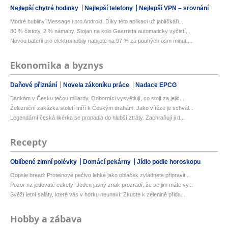
Nejlepší chytré hodinky
Nejlepší telefony
Nejlepší VPN – srovnání
Modré bubliny iMessage i pro Android. Díky této aplikaci už jablíčkáři...
80 % čistoty, 2 % námahy. Stojan na kolo Gearrista automaticky vyčistí...
Novou baterii pro elektromobily nabijete na 97 % za pouhých osm minut....
Ekonomika a byznys
Daňové přiznání
Novela zákoníku práce
Nadace EPCG
Bankám v Česku tečou miliardy. Odborníci vysvětlují, co stojí za jejic...
Železniční zakázka století míří k Českým drahám. Jako vítěze je schvál...
Legendární česká likérka se propadla do hlubší ztráty. Zachraňují ji d...
Recepty
Oblíbené zimní polévky
Domácí pekárny
Jídlo podle horoskopu
Oopsie bread: Proteinové pečivo lehké jako obláček zvládnete připravit...
Pozor na jedovaté cukety! Jeden jasný znak prozradí, že se jim máte vy...
Svěží letní saláty, které vás v horku neunaví: Zkuste k zelenině přida...
Hobby a zábava