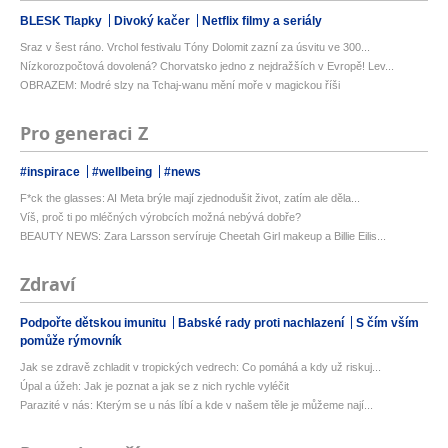
BLESK Tlapky
Divoký kačer
Netflix filmy a seriály
Sraz v šest ráno. Vrchol festivalu Tóny Dolomit zazní za úsvitu ve 300...
Nízkorozpočtová dovolená? Chorvatsko jedno z nejdražších v Evropě! Lev...
OBRAZEM: Modré slzy na Tchaj-wanu mění moře v magickou říši
Pro generaci Z
#inspirace
#wellbeing
#news
F*ck the glasses: AI Meta brýle mají zjednodušit život, zatím ale děla...
Víš, proč ti po mléčných výrobcích možná nebývá dobře?
BEAUTY NEWS: Zara Larsson servíruje Cheetah Girl makeup a Billie Eilis...
Zdraví
Podpořte dětskou imunitu
Babské rady proti nachlazení
S čím vším
pomůže rýmovník
Jak se zdravě zchladit v tropických vedrech: Co pomáhá a kdy už riskuj...
Úpal a úžeh: Jak je poznat a jak se z nich rychle vyléčit
Parazité v nás: Kterým se u nás líbí a kde v našem těle je můžeme nají...