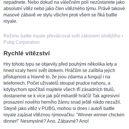
nepadnete. Nebo dokud na válečném poli nezůstanete jako
absolutní vítěz nebo jako člen vítězného týmu. Právě takové
masové zábavě ve stylu všichni proti všem se říká battle
royale.
Režimu battle royale převálcoval svět zákonem silnějšího
•
Pubg Corporation
Rychlé vítězství
Hry tohoto typu se objevily před pouhými několika lety a
hned vzaly herní svět útokem. Hráčům se zalíbila jejich
přístupnost a hlavně to, že jsou zdarma a fungují i na
telefonech. Počet uživatelů stoupal prudce nahoru, a
kdybychom spočítali majitele všech tří zásadních titulů,
dostaneme se k více jak půl miliardě hráčů! Tak agresivní
prosazení nového herního žánru snad ještě nikdo nezažil.
Stejně jako vítěz v PUBG, mohou si dnes i autoři battle
royale zajásat vítěznou rýmovačku: "Winner winner chicken
dinner!" Nesmyslné? Ano. Zábavné? Ano!