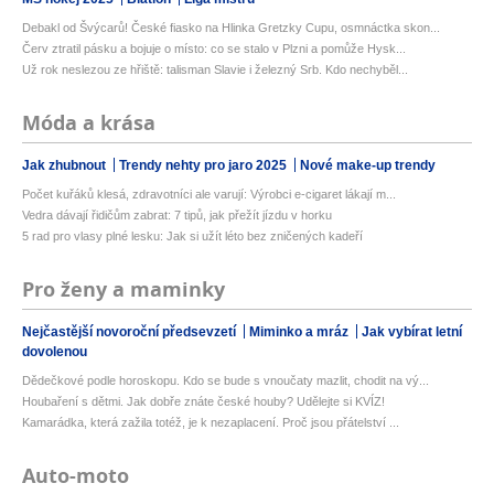
Debakl od Švýcarů! České fiasko na Hlinka Gretzky Cupu, osmnáctka skon...
Červ ztratil pásku a bojuje o místo: co se stalo v Plzni a pomůže Hysk...
Už rok neslezou ze hřiště: talisman Slavie i železný Srb. Kdo nechyběl...
Móda a krása
Jak zhubnout
Trendy nehty pro jaro 2025
Nové make-up trendy
Počet kuřáků klesá, zdravotníci ale varují: Výrobci e-cigaret lákají m...
Vedra dávají řidičům zabrat: 7 tipů, jak přežít jízdu v horku
5 rad pro vlasy plné lesku: Jak si užít léto bez zničených kadeří
Pro ženy a maminky
Nejčastější novoroční předsevzetí
Miminko a mráz
Jak vybírat letní
dovolenou
Dědečkové podle horoskopu. Kdo se bude s vnoučaty mazlit, chodit na vý...
Houbaření s dětmi. Jak dobře znáte české houby? Udělejte si KVÍZ!
Kamarádka, která zažila totéž, je k nezaplacení. Proč jsou přátelství ...
Auto-moto