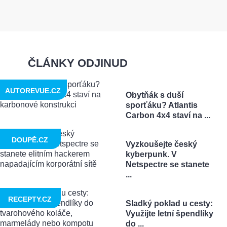
ČLÁNKY ODJINUD
AUTOREVUE.CZ
Obytňák s duší
sporťáku? Atlantis
Carbon 4x4 staví na ...
DOUPĚ.CZ
Vyzkoušejte český
kyberpunk. V
Netspectre se stanete
...
RECEPTY.CZ
Sladký poklad u cesty:
Využijte letní špendlíky
do ...