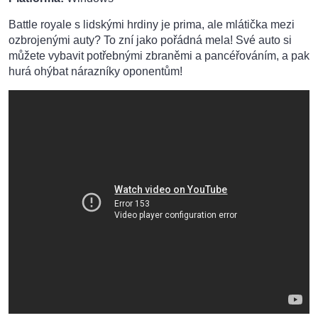
Battle royale s lidskými hrdiny je prima, ale mlátička mezi
ozbrojenými auty? To zní jako pořádná mela! Své auto si
můžete vybavit potřebnými zbraněmi a pancéřováním, a pak
hurá ohýbat nárazníky oponentům!