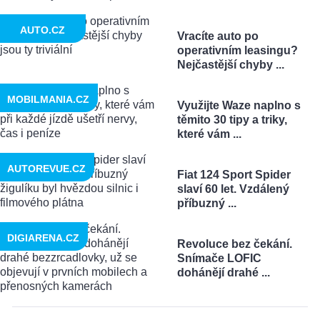
AUTO.CZ
Vracíte auto po
operativním leasingu?
Nejčastější chyby ...
MOBILMANIA.CZ
Využijte Waze naplno s
těmito 30 tipy a triky,
které vám ...
AUTOREVUE.CZ
Fiat 124 Sport Spider
slaví 60 let. Vzdálený
příbuzný ...
DIGIARENA.CZ
Revoluce bez čekání.
Snímače LOFIC
dohánějí drahé ...