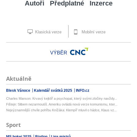
Autoři
Předplatné
Inzerce
Klasická verze
Mobilní verze
VÝBĚR
Aktuálně
Blesk Vánoce
Kalendář svátků 2025
INFO.cz
Charles Manson: Krvavý kejklíř a psychopat, který svými zločiny navždy...
Fištejn: Slibem nezarmoutíš. Ameriku ovládá nová verze komunismu, kter...
Nejvýznamnější chvíle pohřbu Knížáka: Klempíř mluvil o hádce, Klaus vz...
Sport
MS hokej 2025
Biatlon
Liga mistrů