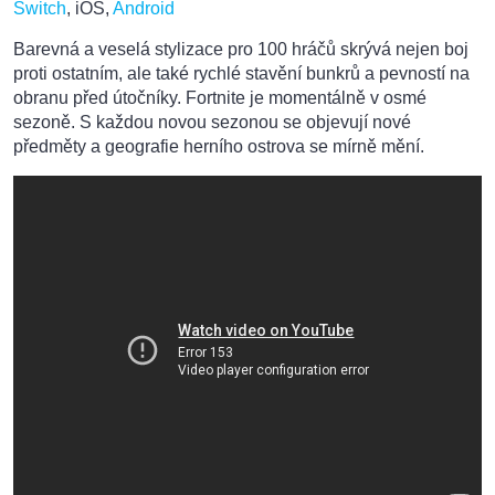
Switch
, iOS,
Android
Barevná a veselá stylizace pro 100 hráčů skrývá nejen boj
proti ostatním, ale také rychlé stavění bunkrů a pevností na
obranu před útočníky. Fortnite je momentálně v osmé
sezoně. S každou novou sezonou se objevují nové
předměty a geografie herního ostrova se mírně mění.