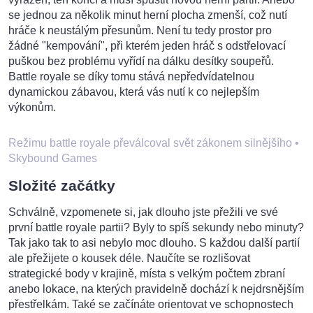
se jednou za několik minut herní plocha zmenší, což nutí
hráče k neustálým přesunům. Není tu tedy prostor pro
žádné "kempování", při kterém jeden hráč s odstřelovací
puškou bez problému vyřídí na dálku desítky soupeřů.
Battle royale se díky tomu stává nepředvídatelnou
dynamickou zábavou, která vás nutí k co nejlepším
výkonům.
Režimu battle royale převálcoval svět zákonem silnějšího
•
Skybound Games
Složité začátky
Schválně, vzpomenete si, jak dlouho jste přežili ve své
první battle royale partii? Byly to spíš sekundy nebo minuty?
Tak jako tak to asi nebylo moc dlouho. S každou další partií
ale přežijete o kousek déle. Naučíte se rozlišovat
strategické body v krajině, místa s velkým počtem zbraní
anebo lokace, na kterých pravidelně dochází k nejdrsnějším
přestřelkám. Také se začínáte orientovat ve schopnostech