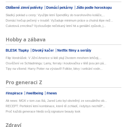
Oblíbené zimní polévky
Domácí pekárny
Jídlo podle horoskopu
Sladký poklad u cesty: Využijte letní špendlíky do tvarohového koláče,...
Domácí kečup pečený v troubě: Vyžaduje minimum práce a chutná lépe než...
Cuketová zmrzlina? Vyzkoušejte nečekaný letní hit a geniální způsob, j...
Hobby a zábava
BLESK Tlapky
Divoký kačer
Netflix filmy a seriály
Filip Vondrášek: V Jižní Americe si lidé plují životem mnohem lehčeji,...
Osvěžení ve Schladmingu: Lamy, ferraty i koulovačka v létě jsou jen pá...
Tipy na víkend: Harry Potter na výstavě! Folklor, bitvy i setkání vodn...
Pro generaci Z
#inspirace
#wellbeing
#news
Alt news: MGK v tom zas lítá, Jared Leto byl obviněný ze sexuálního ob...
RECEPT: Perfektní letní kombinace, které tě zchladí, i kdybys nechtěl*...
Proč každá generace hledá svůj signature beauty look
Zdraví