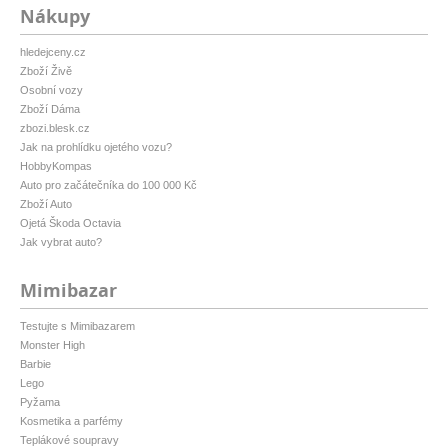
Nákupy
hledejceny.cz
Zboží Živě
Osobní vozy
Zboží Dáma
zbozi.blesk.cz
Jak na prohlídku ojetého vozu?
HobbyKompas
Auto pro začátečníka do 100 000 Kč
Zboží Auto
Ojetá Škoda Octavia
Jak vybrat auto?
Mimibazar
Testujte s Mimibazarem
Monster High
Barbie
Lego
Pyžama
Kosmetika a parfémy
Teplákové soupravy