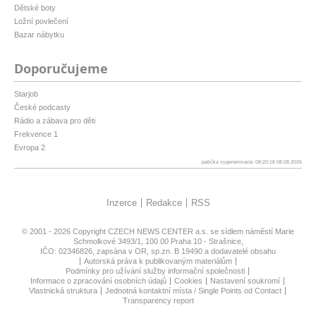
Dětské boty
Ložní povlečení
Bazar nábytku
Doporučujeme
Starjob
České podcasty
Rádio a zábava pro děti
Frekvence 1
Evropa 2
patička vygenerovaná: 08:20:18 08.08.2026
Inzerce
Redakce
RSS
© 2001 - 2026 Copyright
CZECH NEWS CENTER a.s.
se sídlem náměstí Marie
Schmolkové 3493/1, 100 00 Praha 10 - Strašnice,
IČO: 02346826, zapsána v OR, sp.zn. B 19490 a dodavatelé obsahu
Autorská práva k publikovaným materiálům
Podmínky pro užívání služby informační společnosti
Informace o zpracování osobních údajů
Cookies
Nastavení soukromí
Vlastnická struktura
Jednotná kontaktní místa / Single Points od Contact
Transparency report