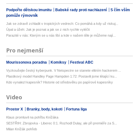
Podpořte dětskou imunitu
Babské rady proti nachlazení
S čím vším
pomůže rýmovník
Jak se zdravě zchladit v tropických vedrech: Co pomáhá a kdy už riskuj...
Úpal a úžeh: Jak je poznat a jak se z nich rychle vyléčit
Parazité v nás: Kterým se u nás líbí a kde v našem těle je můžeme nají...
Pro nejmenší
Mourissonova poradna
Komiksy
Festival ABC
Vyzkoušejte český kyberpunk. V Netspectre se stanete elitním hackerem ...
Plastikový model Handley Page Hampden 1:72: Postavili jsme létající ku...
Kdo vynalezl kapesník? Historie od středověku po papírové kapesníky
Video
Prostor X
Branky, body, kokoti
Fortuna liga
Klaus promluvil na pohřbu Knížáka
SESTŘIH: Zbrojovka - Liberec 0:1. Rozhodl Dulay, ale při premiéře za S...
Milan Knížák pohřeb