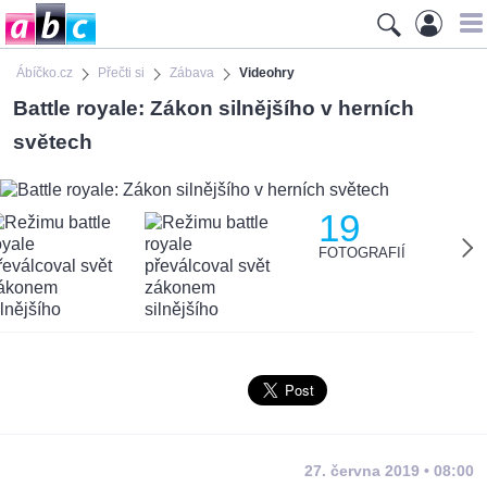
Ábíčko.cz
Přečti si
Zábava
Videohry
Battle royale: Zákon silnějšího v herních
světech
19
FOTOGRAFIÍ
27. června 2019 • 08:00