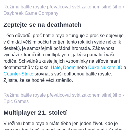
Režimu battle royale převálcoval svět zákonem silnějšího
•
Daybreak Game Company
Zeptejte se na deathmatch
Těch důvodů, proč battle royale funguje a proč se objevuje
v čím dál větším počtu her (jen tento rok jich vyjde několik
desítek), je samozřejmě pořádná hromada. Zábavnost
vychází z tradičního multiplayeru, jaký si pamatují vaši
rodiče. Schválně zkuste jejich vzpomínky na síťové hraní
deathmatchů v Quake,
Halo
,
Doom
nebo
Duke Nukem 3D
a
Counter-Strike
srovnat s vaší oblíbenou battle royale.
Zjistíte, že se hodně věcí změnilo.
Režimu battle royale převálcoval svět zákonem silnějšího
•
Epic Games
Multiplayer 21. století
V režimu battle royale máte třeba jen jeden život. Kdo je
vyřazen, ten končí a musí spustit novou herní partii. Anebo