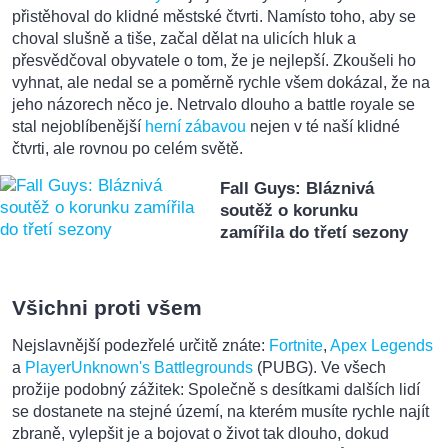
přistěhoval do klidné městské čtvrti. Namísto toho, aby se
choval slušně a tiše, začal dělat na ulicích hluk a
přesvědčoval obyvatele o tom, že je nejlepší. Zkoušeli ho
vyhnat, ale nedal se a poměrně rychle všem dokázal, že na
jeho názorech něco je. Netrvalo dlouho a battle royale se
stal nejoblíbenější
herní zábavou
nejen v té naší klidné
čtvrti, ale rovnou po celém světě.
Fall Guys: Bláznivá
soutěž o korunku
zamířila do třetí sezony
Všichni proti všem
Nejslavnější podezřelé určitě znáte:
Fortnite
,
Apex Legends
a
PlayerUnknown's Battlegrounds
(PUBG). Ve všech
prožije podobný zážitek: Společně s desítkami dalších lidí
se dostanete na stejné území, na kterém musíte rychle najít
zbraně, vylepšit je a bojovat o život tak dlouho, dokud