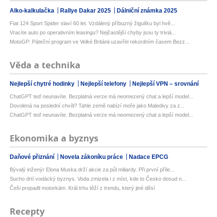
Alko-kalkulačka
Rallye Dakar 2025
Dálniční známka 2025
Fiat 124 Sport Spider slaví 60 let. Vzdálený příbuzný žigulíku byl hvě...
Vracíte auto po operativním leasingu? Nejčastější chyby jsou ty triviá...
MotoGP: Páteční program ve Velké Británii uzavřel rekordním časem Bezz...
Věda a technika
Nejlepší chytré hodinky
Nejlepší telefony
Nejlepší VPN – srovnání
ChatGPT teď neunavíte. Bezplatná verze má neomezený chat a lepší model...
Dovolená na poslední chvíli? Tahle země nabízí moře jako Maledivy za z...
ChatGPT teď neunavíte. Bezplatná verze má neomezený chat a lepší model...
Ekonomika a byznys
Daňové přiznání
Novela zákoníku práce
Nadace EPCG
Bývalý inženýr Elona Muska drží akcie za půl miliardy. Při první příle...
Sucho drtí vodácký byznys. Voda zmizela i z míst, kde to Česko dosud n...
Češi propadli motorkám. Král trhu těží z trendu, který jiné děsí
Recepty