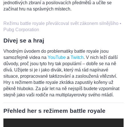
jednotlivých zbraní a posilovacích předmětů a učíte se
začínat hru na správných místech.
Režimu battle royale převálcoval svět zákonem silnějšího
•
Pubg Corporation
Dívej se a hraj
Vhodným úvodem do problematiky battle royale jsou
samozřejmě videa na
YouTube
a
Twitch
. V nich leží další
důvody, proč jsou tyto hry tak populární – dobře se na ně
dívá. Užijete si je i jako divák, který má rád napínavé
situace, propracované taktizování a zasloužená vítězství.
Hry s režimem battle royale zkrátka zapustily kořeny už
pěkně hluboko. Za pár let na ně nejspíš budete vzpomínat
stejně jako vaši rodiče na multiplayerovky svého mládí.
Přehled her s režimem battle royale