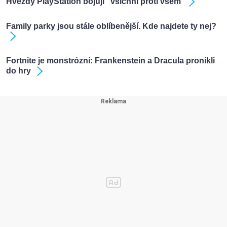
Hvezdy PlayStation bojují "všichni proti všem"
Family parky jsou stále oblíbenější. Kde najdete ty nej?
Fortnite je monstrózní: Frankenstein a Dracula pronikli
do hry