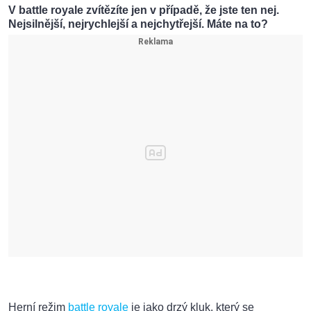
V battle royale zvítězíte jen v případě, že jste ten nej.
Nejsilnější, nejrychlejší a nejchytřejší. Máte na to?
Herní režim
battle royale
je jako drzý kluk, který se