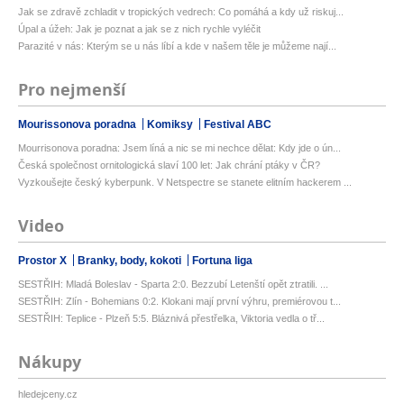
Jak se zdravě zchladit v tropických vedrech: Co pomáhá a kdy už riskuj...
Úpal a úžeh: Jak je poznat a jak se z nich rychle vyléčit
Parazité v nás: Kterým se u nás líbí a kde v našem těle je můžeme nají...
Pro nejmenší
Mourissonova poradna
Komiksy
Festival ABC
Mourrisonova poradna: Jsem líná a nic se mi nechce dělat: Kdy jde o ún...
Česká společnost ornitologická slaví 100 let: Jak chrání ptáky v ČR?
Vyzkoušejte český kyberpunk. V Netspectre se stanete elitním hackerem ...
Video
Prostor X
Branky, body, kokoti
Fortuna liga
SESTŘIH: Mladá Boleslav - Sparta 2:0. Bezzubí Letenští opět ztratili. ...
SESTŘIH: Zlín - Bohemians 0:2. Klokani mají první výhru, premiérovou t...
SESTŘIH: Teplice - Plzeň 5:5. Bláznivá přestřelka, Viktoria vedla o tř...
Nákupy
hledejceny.cz