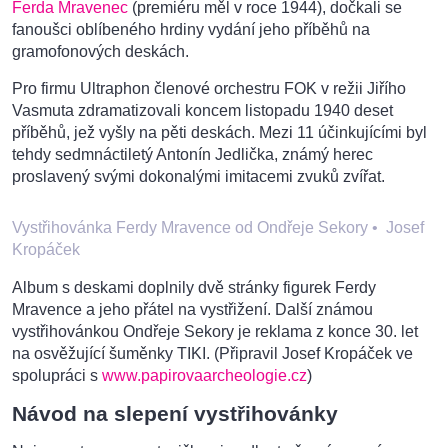
Ferda Mravenec
(premiéru měl v roce 1944), dočkali se
fanoušci oblíbeného hrdiny vydání jeho příběhů na
gramofonových deskách.
Pro firmu Ultraphon členové orchestru FOK v režii Jiřího
Vasmuta zdramatizovali koncem listopadu 1940 deset
příběhů, jež vyšly na pěti deskách. Mezi 11 účinkujícími byl
tehdy sedmnáctiletý Antonín Jedlička, známý herec
proslavený svými dokonalými imitacemi zvuků zvířat.
Vystřihovánka Ferdy Mravence od Ondřeje Sekory
•
Josef
Kropáček
Album s deskami doplnily dvě stránky figurek Ferdy
Mravence a jeho přátel na vystřižení. Další známou
vystřihovánkou Ondřeje Sekory je reklama z konce 30. let
na osvěžující šuměnky TIKI. (Připravil Josef Kropáček ve
spolupráci s
www.papirovaarcheologie.cz
)
Návod na slepení vystřihovánky