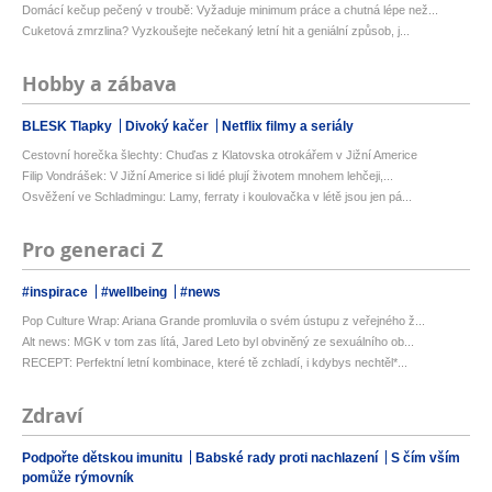
Domácí kečup pečený v troubě: Vyžaduje minimum práce a chutná lépe než...
Cuketová zmrzlina? Vyzkoušejte nečekaný letní hit a geniální způsob, j...
Hobby a zábava
BLESK Tlapky
Divoký kačer
Netflix filmy a seriály
Cestovní horečka šlechty: Chuďas z Klatovska otrokářem v Jižní Americe
Filip Vondrášek: V Jižní Americe si lidé plují životem mnohem lehčeji,...
Osvěžení ve Schladmingu: Lamy, ferraty i koulovačka v létě jsou jen pá...
Pro generaci Z
#inspirace
#wellbeing
#news
Pop Culture Wrap: Ariana Grande promluvila o svém ústupu z veřejného ž...
Alt news: MGK v tom zas lítá, Jared Leto byl obviněný ze sexuálního ob...
RECEPT: Perfektní letní kombinace, které tě zchladí, i kdybys nechtěl*...
Zdraví
Podpořte dětskou imunitu
Babské rady proti nachlazení
S čím vším
pomůže rýmovník