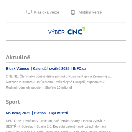
Klasická verze
Mobilní verze
VÝBĚR
Aktuálně
Blesk Vánoce
Kalendář svátků 2025
INFO.cz
ONLINE: Čtyři mrtví včetně dítěte po útoku Rusů na Kyjev a Zelenskyj v...
Rozruch v Bulharsku kvůli dronu: Patřil zřejmě Ukrajině, explodoval ki...
Rodinný dům lehl popelem: Shořelo 10 milionů!
Sport
MS hokej 2025
Biatlon
Liga mistrů
SESTŘIHY: Divočina v Teplicích, další ztráta Sparty. Liberec vyhrál, Z...
SESTŘIH: Boleslav - Sparta 2:0. Bezzubí Letenští opět ztratili, domácí...