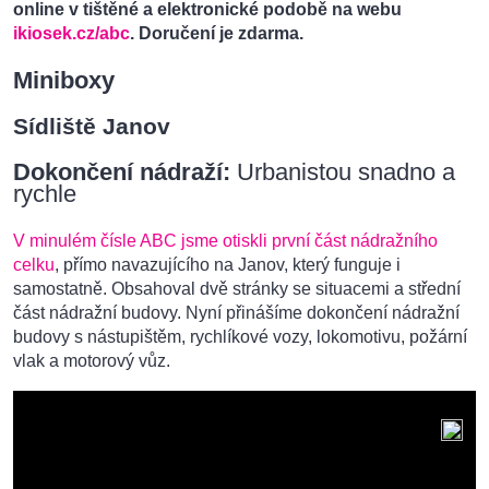
online v tištěné a elektronické podobě na webu
ikiosek.cz/abc
.
Doručení je zdarma.
Miniboxy
Sídliště Janov
Dokončení nádraží:
Urbanistou snadno a
rychle
V minulém čísle ABC jsme otiskli první část nádražního
celku
, přímo navazujícího na Janov, který funguje i
samostatně. Obsahoval dvě stránky se situacemi a střední
část nádražní budovy. Nyní přinášíme dokončení nádražní
budovy s nástupištěm, rychlíkové vozy, lokomotivu, požární
vlak a motorový vůz.