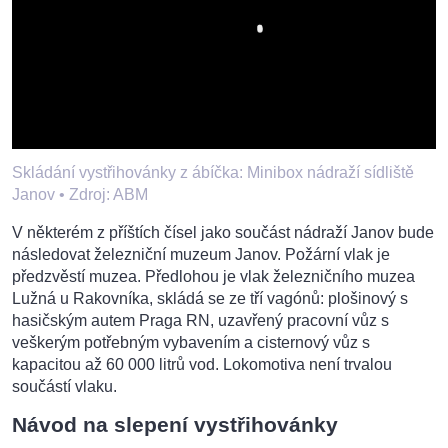
Skládání vystřihovánky z ábíčka: Minibox nádraží sídliště
Janov •
Zdroj: ABM
V některém z příštích čísel jako součást nádraží Janov bude
následovat železniční muzeum Janov. Požární vlak je
předzvěstí muzea. Předlohou je vlak železničního muzea
Lužná u Rakovníka, skládá se ze tří vagónů: plošinový s
hasičským autem Praga RN, uzavřený pracovní vůz s
veškerým potřebným vybavením a cisternový vůz s
kapacitou až 60 000 litrů vod. Lokomotiva není trvalou
součástí vlaku.
Návod na slepení vystřihovánky