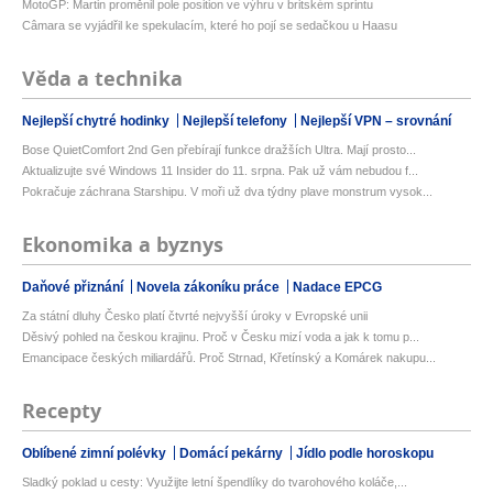
MotoGP: Martin proměnil pole position ve výhru v britském sprintu
Câmara se vyjádřil ke spekulacím, které ho pojí se sedačkou u Haasu
Věda a technika
Nejlepší chytré hodinky
Nejlepší telefony
Nejlepší VPN – srovnání
Bose QuietComfort 2nd Gen přebírají funkce dražších Ultra. Mají prosto...
Aktualizujte své Windows 11 Insider do 11. srpna. Pak už vám nebudou f...
Pokračuje záchrana Starshipu. V moři už dva týdny plave monstrum vysok...
Ekonomika a byznys
Daňové přiznání
Novela zákoníku práce
Nadace EPCG
Za státní dluhy Česko platí čtvrté nejvyšší úroky v Evropské unii
Děsivý pohled na českou krajinu. Proč v Česku mizí voda a jak k tomu p...
Emancipace českých miliardářů. Proč Strnad, Křetínský a Komárek nakupu...
Recepty
Oblíbené zimní polévky
Domácí pekárny
Jídlo podle horoskopu
Sladký poklad u cesty: Využijte letní špendlíky do tvarohového koláče,...