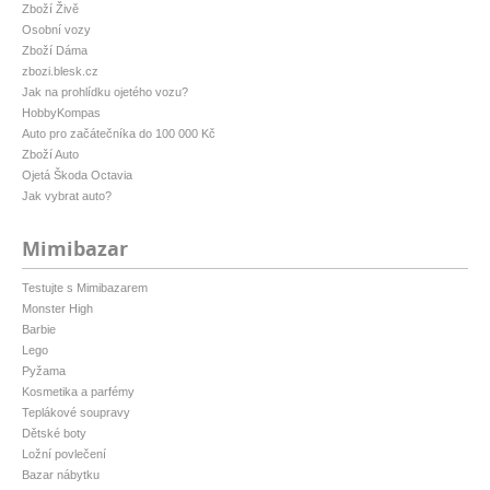
Zboží Živě
Osobní vozy
Zboží Dáma
zbozi.blesk.cz
Jak na prohlídku ojetého vozu?
HobbyKompas
Auto pro začátečníka do 100 000 Kč
Zboží Auto
Ojetá Škoda Octavia
Jak vybrat auto?
Mimibazar
Testujte s Mimibazarem
Monster High
Barbie
Lego
Pyžama
Kosmetika a parfémy
Teplákové soupravy
Dětské boty
Ložní povlečení
Bazar nábytku