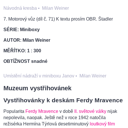
Návodná kresba
•
Milan Weiner
7. Motorový vůz (díl č. 71) K textu prosím OBR. Štadler
SÉRIE: Miniboxy
AUTOR: Milan Weiner
MĚŘÍTKO: 1 : 300
OBTÍŽNOST snadné
Umístění nádraží v miniboxu Janov
•
Milan Weiner
Muzeum vystřihovánek
Vystřihovánky k deskám Ferdy Mravence
Popularita
Ferdy Mravence
v době
II. světové války
nijak
nepolevila, naopak. Ještě než v roce 1942 natočila
režisérka Hermína Týrlová desetiminutový
loutkový film