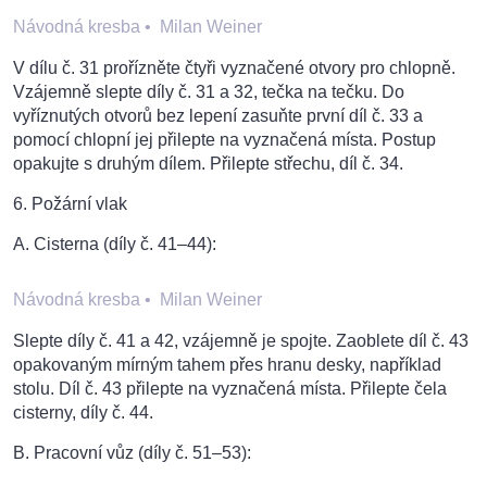
Návodná kresba
•
Milan Weiner
V dílu č. 31 prořízněte čtyři vyznačené otvory pro chlopně.
Vzájemně slepte díly č. 31 a 32, tečka na tečku. Do
vyříznutých otvorů bez lepení zasuňte první díl č. 33 a
pomocí chlopní jej přilepte na vyznačená místa. Postup
opakujte s druhým dílem. Přilepte střechu, díl č. 34.
6. Požární vlak
A. Cisterna (díly č. 41–44):
Návodná kresba
•
Milan Weiner
Slepte díly č. 41 a 42, vzájemně je spojte. Zaoblete díl č. 43
opakovaným mírným tahem přes hranu desky, například
stolu. Díl č. 43 přilepte na vyznačená místa. Přilepte čela
cisterny, díly č. 44.
B. Pracovní vůz (díly č. 51–53):