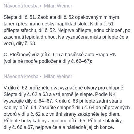
Návodná kresba
•
Milan Weiner
Slepte díl č. 51. Zaoblete díl č. 52 opakovaným mírným
tahem přes hranu desky, například stolu. K dílu č. 51
přilepte střechu, díl č. 52. Nejprve přilepte jednu chlopeň, po
zaschnutí lepidla druhou. Na vyznačená místa přilepte čela
vozů, díly č. 53.
C. Plošinový vůz (díl č. 61) a hasičské auto Praga RN
(volitelné modře podložené díly č. 62–67):
Návodná kresba
•
Milan Weiner
V dílu č. 62 prořízněte dva vyznačené otvory pro chlopně.
Slepte díly č. 62 a 63 a vzájemně je slepte. Podle NK
vytvarujte díly č. 64–67. K dílu č. 63 přilepte zadní stranu
kabiny, díl č. 64. Zasuňte chlopně dílu č. 64 do připravených
otvorů v dílu č. 62 a z vnitřní strany zakápněte lepidlem.
Přilepte boky kabiny a motoru, díl č. 65. Přilepte blatníky,
díly č. 66 a 67, nejprve čela a následně jejich konce.