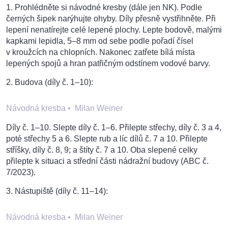
1. Prohlédněte si návodné kresby (dále jen NK). Podle
černých šipek narýhujte ohyby. Díly přesně vystřihněte. Při
lepení nenatírejte celé lepené plochy. Lepte bodově, malými
kapkami lepidla, 5–8 mm od sebe podle pořadí čísel
v kroužcích na chlopních. Nakonec zatřete bílá místa
lepených spojů a hran patřičným odstínem vodové barvy.
2. Budova (díly č. 1–10):
Návodná kresba
•
Milan Weiner
Díly č. 1–10. Slepte díly č. 1–6. Přilepte střechy, díly č. 3 a 4,
poté střechy 5 a 6. Slepte rub a líc dílů č. 7 a 10. Přilepte
stříšky, díly č. 8, 9; a štíty č. 7 a 10. Oba slepené celky
přilepte k situaci a střední části nádražní budovy (ABC č.
7/2023).
3. Nástupiště (díly č. 11–14):
Návodná kresba
•
Milan Weiner