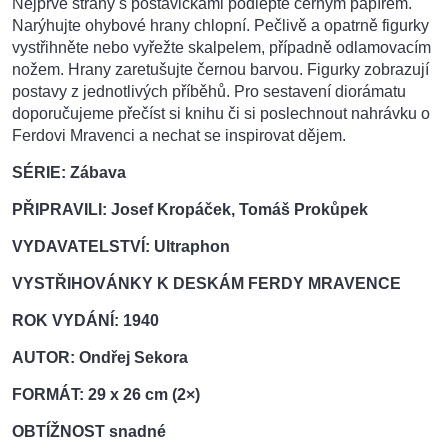
Nejprve strany s postavičkami podlepte černým papírem.
Narýhujte ohybové hrany chlopní. Pečlivě a opatrně figurky
vystřihněte nebo vyřežte skalpelem, případně odlamovacím
nožem. Hrany zaretušujte černou barvou. Figurky zobrazují
postavy z jednotlivých příběhů. Pro sestavení diorámatu
doporučujeme přečíst si knihu či si poslechnout nahrávku o
Ferdovi Mravenci a nechat se inspirovat dějem.
SÉRIE: Zábava
PŘIPRAVILI: Josef Kropáček, Tomáš Prokůpek
VYDAVATELSTVÍ: Ultraphon
VYSTŘIHOVÁNKY K DESKÁM FERDY MRAVENCE
ROK VYDÁNÍ: 1940
AUTOR: Ondřej Sekora
FORMÁT: 29 x 26 cm (2×)
OBTÍŽNOST snadné