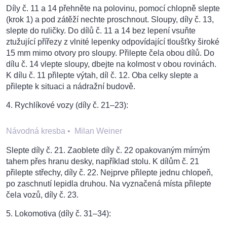
Díly č. 11 a 14 přehněte na polovinu, pomocí chlopně slepte
(krok 1) a pod zátěží nechte proschnout. Sloupy, díly č. 13,
slepte do ruličky. Do dílů č. 11 a 14 bez lepení vsuňte
ztužující přířezy z vlnité lepenky odpovídající tloušťky široké
15 mm mimo otvory pro sloupy. Přilepte čela obou dílů. Do
dílu č. 14 vlepte sloupy, dbejte na kolmost v obou rovinách.
K dílu č. 11 přilepte výtah, díl č. 12. Oba celky slepte a
přilepte k situaci a nádražní budově.
4. Rychlíkové vozy (díly č. 21–23):
Návodná kresba
•
Milan Weiner
Slepte díly č. 21. Zaoblete díly č. 22 opakovaným mírným
tahem přes hranu desky, například stolu. K dílům č. 21
přilepte střechy, díly č. 22. Nejprve přilepte jednu chlopeň,
po zaschnutí lepidla druhou. Na vyznačená místa přilepte
čela vozů, díly č. 23.
5. Lokomotiva (díly č. 31–34):