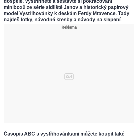
dospělé. Vystřihněte a sestavte si pokračování
miniboxů ze série sídliště Janov a historický papírový
model Vystřihovánky k deskám Ferdy Mravence. Tady
najdeš fotky, návodné kresby a návody na slepení.
Časopis ABC s vystřihovánkami můžete koupit také