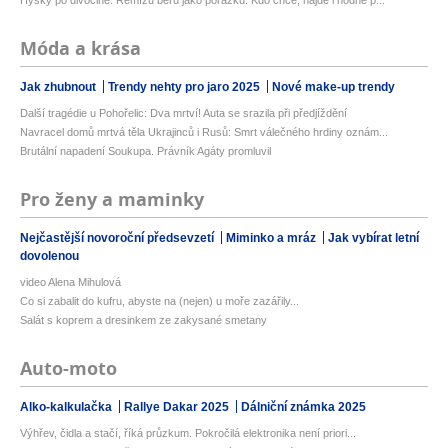
Hyský po divočině: Remízu beru jako porážku. Kdo chce, najde i hodně p...
Móda a krása
Jak zhubnout
Trendy nehty pro jaro 2025
Nové make-up trendy
Další tragédie u Pohořelic: Dva mrtví! Auta se srazila při předjíždění
Navracel domů mrtvá těla Ukrajinců i Rusů: Smrt válečného hrdiny oznám...
Brutální napadení Soukupa. Právník Agáty promluvil
Pro ženy a maminky
Nejčastější novoroční předsevzetí
Miminko a mráz
Jak vybírat letní
dovolenou
video Alena Mihulová
Co si zabalit do kufru, abyste na (nejen) u moře zazářily...
Salát s koprem a dresinkem ze zakysané smetany
Auto-moto
Alko-kalkulačka
Rallye Dakar 2025
Dálniční známka 2025
Výhřev, čidla a stačí, říká průzkum. Pokročilá elektronika není priori...