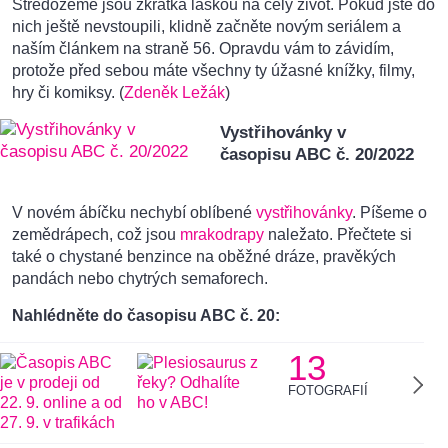
Středozemě jsou zkrátka láskou na celý život. Pokud jste do
nich ještě nevstoupili, klidně začněte novým seriálem a
naším článkem na straně 56. Opravdu vám to závidím,
protože před sebou máte všechny ty úžasné knížky, filmy,
hry či komiksy. (
Zdeněk Ležák
)
Vystřihovánky v
časopisu ABC č. 20/2022
V novém ábíčku nechybí oblíbené
vystřihovánky
. Píšeme o
zemědrápech, což jsou
mrakodrapy
naležato. Přečtete si
také o chystané benzince na oběžné dráze, pravěkých
pandách nebo chytrých semaforech.
Nahlédněte do časopisu ABC č. 20:
13
FOTOGRAFIÍ