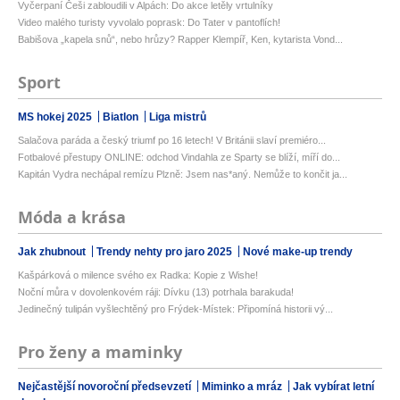
Vyčerpaní Češi zabloudili v Alpách: Do akce letěly vrtulníky
Video malého turisty vyvolalo poprask: Do Tater v pantoflích!
Babišova „kapela snů“, nebo hrůzy? Rapper Klempíř, Ken, kytarista Vond...
Sport
MS hokej 2025
Biatlon
Liga mistrů
Salačova paráda a český triumf po 16 letech! V Británii slaví premiéro...
Fotbalové přestupy ONLINE: odchod Vindahla ze Sparty se blíží, míří do...
Kapitán Vydra nechápal remízu Plzně: Jsem nas*aný. Nemůže to končit ja...
Móda a krása
Jak zhubnout
Trendy nehty pro jaro 2025
Nové make-up trendy
Kašpárková o milence svého ex Radka: Kopie z Wishe!
Noční můra v dovolenkovém ráji: Dívku (13) potrhala barakuda!
Jedinečný tulipán vyšlechtěný pro Frýdek-Místek: Připomíná historii vý...
Pro ženy a maminky
Nejčastější novoroční předsevzetí
Miminko a mráz
Jak vybírat letní