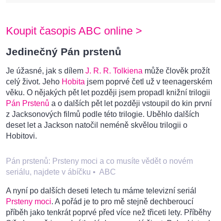
Koupit časopis ABC online >
Jedinečný Pán prstenů
Je úžasné, jak s dílem
J. R. R. Tolkiena
může člověk prožít
celý život. Jeho
Hobita
jsem poprvé četl už v teenagerském
věku. O nějakých pět let později jsem propadl knižní trilogii
Pán Prstenů
a o dalších pět let později vstoupil do kin první
z Jacksonových filmů podle této trilogie. Uběhlo dalších
deset let a Jackson natočil neméně skvělou trilogii o
Hobitovi.
Pán prstenů: Prsteny moci a co musíte vědět o novém
seriálu, najdete v ábíčku
•
ABC
A nyní po dalších deseti letech tu máme televizní seriál
Prsteny moci
. A pořád je to pro mě stejně dechberoucí
příběh jako tenkrát poprvé před více než třiceti lety. Příběhy