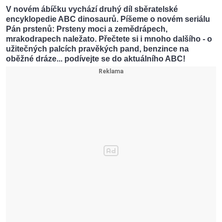
V novém ábíčku vychází druhý díl sběratelské
encyklopedie ABC dinosaurů. Píšeme o novém seriálu
Pán prstenů: Prsteny moci a zemědrápech,
mrakodrapech naležato. Přečtete si i mnoho dalšího - o
užitečných palcích pravěkých pand, benzince na
oběžné dráze... podívejte se do aktuálního ABC!