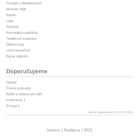
Testujte s Mimibazarem
Monster High
Barbie
Lego
Pyžama
Kosmetika a parfémy
Teplákové soupravy
Dětské boty
Ložní povlečení
Bazar nábytku
Doporučujeme
Starjob
České podcasty
Rádio a zábava pro děti
Frekvence 1
Evropa 2
patička vygenerovaná: 13:20:18 09.08.2026
Inzerce
Redakce
RSS