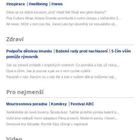
#inspirace
#wellbeing
#news
Glow up se stává luxusem, proč mladí lidé říkají ano glow downu?
Pop Culture Wrap: Ariana Grande promluvila o svém ústupu z veřejného ž...
Alt news: MGK v tom zas lítá, Jared Leto byl obviněný ze sexuálního ob...
Zdraví
Podpořte dětskou imunitu
Babské rady proti nachlazení
S čím vším
pomůže rýmovník
Jak se zdravě zchladit v tropických vedrech: Co pomáhá a kdy už riskuj...
Úpal a úžeh: Jak je poznat a jak se z nich rychle vyléčit
Parazité v nás: Kterým se u nás líbí a kde v našem těle je můžeme nají...
Pro nejmenší
Mourissonova poradna
Komiksy
Festival ABC
Nahlédněte do nové továrny Škoda Auto: Takhle probíhá výroba baterií p...
Vybíráme nejlepší herní adaptace Pána prstenů. Moderní pecky i histori...
Desková hra Stínadla: Rychlé šípy ožívají v napínavé
Video