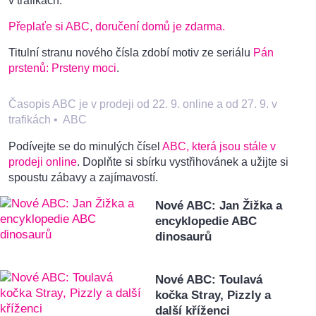
v trafikách.
Přeplaťe si ABC, doručení domů je zdarma.
Titulní stranu nového čísla zdobí motiv ze seriálu
Pán
prstenů: Prsteny moci
.
Časopis ABC je v prodeji od 22. 9. online a od 27. 9. v
trafikách
•
ABC
Podívejte se do minulých čísel
ABC, která jsou stále v
prodeji online
. Doplňte si sbírku vystřihovánek a užijte si
spoustu zábavy a zajímavostí.
Nové ABC: Jan Žižka a
encyklopedie ABC
dinosaurů
Nové ABC: Toulavá
kočka Stray, Pizzly a
další kříženci