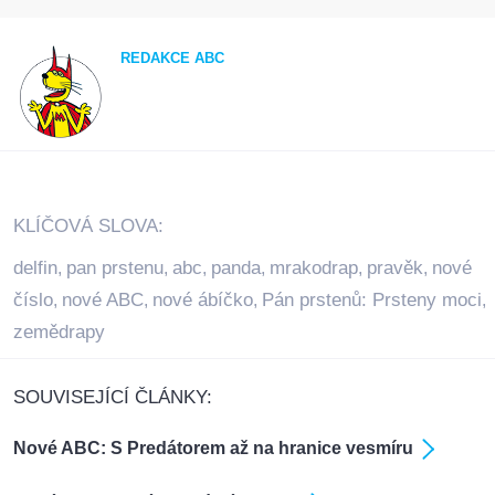
REDAKCE ABC
KLÍČOVÁ SLOVA:
delfin
pan prstenu
abc
panda
mrakodrap
pravěk
nové
,
,
,
,
,
,
číslo
nové ABC
nové ábíčko
Pán prstenů: Prsteny moci
,
,
,
,
zemědrapy
SOUVISEJÍCÍ ČLÁNKY:
Nové ABC: S Predátorem až na hranice vesmíru