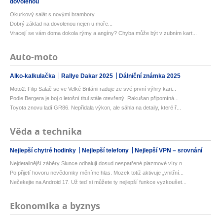
dovolenou
Okurkový salát s novými brambory
Dobrý základ na dovolenou nejen u moře...
Vracejí se vám doma dokola rýmy a angíny? Chyba může být v zubním kart...
Auto-moto
Alko-kalkulačka
Rallye Dakar 2025
Dálniční známka 2025
Moto2: Filip Salač se ve Velké Británii raduje ze své první výhry kari...
Podle Bergera je boj o letošní titul stále otevřený. Rakušan připomíná...
Toyota znovu ladí GR86. Nepřidala výkon, ale sáhla na detaily, které ř...
Věda a technika
Nejlepší chytré hodinky
Nejlepší telefony
Nejlepší VPN – srovnání
Nejdetailnější záběry Slunce odhalují dosud nespatřené plazmové víry n...
Po přijetí hovoru nevědomky měníme hlas. Mozek totiž aktivuje „vnitřní...
Nečekejte na Android 17. Už teď si můžete ty nejlepší funkce vyzkoušet...
Ekonomika a byznys