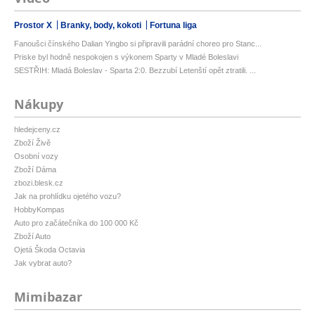
Prostor X
Branky, body, kokoti
Fortuna liga
Fanoušci čínského Dalian Yingbo si připravili parádní choreo pro Stanc...
Priske byl hodně nespokojen s výkonem Sparty v Mladé Boleslavi
SESTŘIH: Mladá Boleslav - Sparta 2:0. Bezzubí Letenští opět ztratili. ...
Nákupy
hledejceny.cz
Zboží Živě
Osobní vozy
Zboží Dáma
zbozi.blesk.cz
Jak na prohlídku ojetého vozu?
HobbyKompas
Auto pro začátečníka do 100 000 Kč
Zboží Auto
Ojetá Škoda Octavia
Jak vybrat auto?
Mimibazar