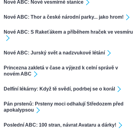
Nové ABC: Nové vesmírné stanice
Nové ABC: Thor a české národní parky... jako hrom!
Nové ABC: S Rakeťákem a příběhem hraček ve vesmíru
Nové ABC: Jurský svět a nadzvukové létání
Princezna zakletá v čase a výjezd k celní správě v
novém ABC
Delfíní lékárny: Když tě svědí, podrbej se o korál
Pán prstenů: Prsteny moci odhalují Středozem před
apokalypsou
Poslední ABC: 100 stran, návrat Avataru a dárky!