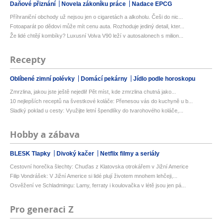
Daňové přiznání
Novela zákoníku práce
Nadace EPCG
Příhraniční obchody už nejsou jen o cigaretách a alkoholu. Češi do nic...
Fotoaparát po dědovi může mít cenu auta. Rozhoduje jediný detail, kter...
Že lidé chtějí kombíky? Luxusní Volva V90 leží v autosalonech s milion...
Recepty
Oblíbené zimní polévky
Domácí pekárny
Jídlo podle horoskopu
Zmrzlina, jakou jste ještě nejedli! Pět míst, kde zmrzlina chutná jako...
10 nejlepších receptů na švestkové koláče: Přenesou vás do kuchyně u b...
Sladký poklad u cesty: Využijte letní špendlíky do tvarohového koláče,...
Hobby a zábava
BLESK Tlapky
Divoký kačer
Netflix filmy a seriály
Cestovní horečka šlechty: Chuďas z Klatovska otrokářem v Jižní Americe
Filip Vondrášek: V Jižní Americe si lidé plují životem mnohem lehčeji,...
Osvěžení ve Schladmingu: Lamy, ferraty i koulovačka v létě jsou jen pá...
Pro generaci Z