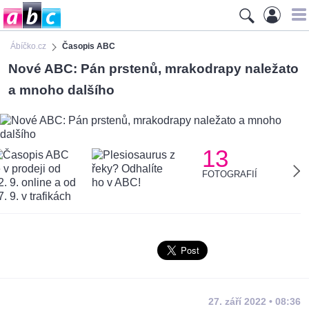
Ábíčko.cz
Časopis ABC
Nové ABC: Pán prstenů, mrakodrapy naležato
a mnoho dalšího
13
FOTOGRAFIÍ
27. září 2022 • 08:36