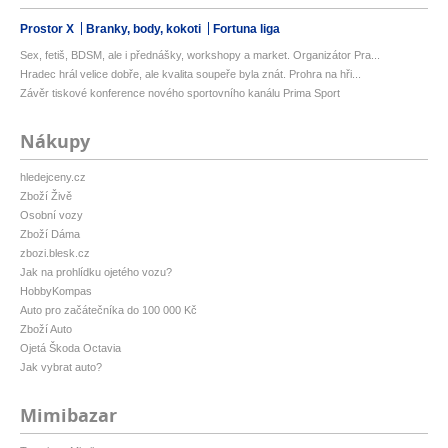
Prostor X
Branky, body, kokoti
Fortuna liga
Sex, fetiš, BDSM, ale i přednášky, workshopy a market. Organizátor Pra...
Hradec hrál velice dobře, ale kvalita soupeře byla znát. Prohra na hři...
Závěr tiskové konference nového sportovního kanálu Prima Sport
Nákupy
hledejceny.cz
Zboží Živě
Osobní vozy
Zboží Dáma
zbozi.blesk.cz
Jak na prohlídku ojetého vozu?
HobbyKompas
Auto pro začátečníka do 100 000 Kč
Zboží Auto
Ojetá Škoda Octavia
Jak vybrat auto?
Mimibazar