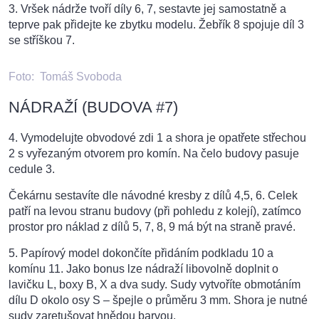
3. Vršek nádrže tvoří díly 6, 7, sestavte jej samostatně a
teprve pak přidejte ke zbytku modelu. Žebřík 8 spojuje díl 3
se stříškou 7.
Foto:
Tomáš Svoboda
NÁDRAŽÍ (BUDOVA #7)
4. Vymodelujte obvodové zdi 1 a shora je opatřete střechou
2 s vyřezaným otvorem pro komín. Na čelo budovy pasuje
cedule 3.
Čekárnu sestavíte dle návodné kresby z dílů 4,5, 6. Celek
patří na levou stranu budovy (při pohledu z kolejí), zatímco
prostor pro náklad z dílů 5, 7, 8, 9 má být na straně pravé.
5. Papírový model dokončíte přidáním podkladu 10 a
komínu 11. Jako bonus lze nádraží libovolně doplnit o
lavičku L, boxy B, X a dva sudy. Sudy vytvoříte obmotáním
dílu D okolo osy S – špejle o průměru 3 mm. Shora je nutné
sudy zaretušovat hnědou barvou.