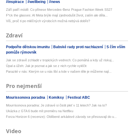
#inspirace
#wellbeing
#news
Září patří módě: Co přinese Mercedes-Benz Prague Fashion Week SS27
F*ck the glasses: AI Meta brýle mají zjednodušit život, zatím ale děla...
Víš, proč ti po mléčných výrobcích možná nebývá dobře?
Zdraví
Podpořte dětskou imunitu
Babské rady proti nachlazení
S čím vším
pomůže rýmovník
Jak se zdravě zchladit v tropických vedrech: Co pomáhá a kdy už riskuj...
Úpal a úžeh: Jak je poznat a jak se z nich rychle vyléčit
Parazité v nás: Kterým se u nás líbí a kde v našem těle je můžeme nají...
Pro nejmenší
Mourissonova poradna
Komiksy
Festival ABC
Mourrisonova poradna: Je zdravé si čistit pleť v 11 letech? Jak na to?
Ukázka z GTA 6 bude mít premiéru na Netflixu
Forza Horizon 6 (recenze): Oblíbené arkádové závody se přesouvají do u...
Video