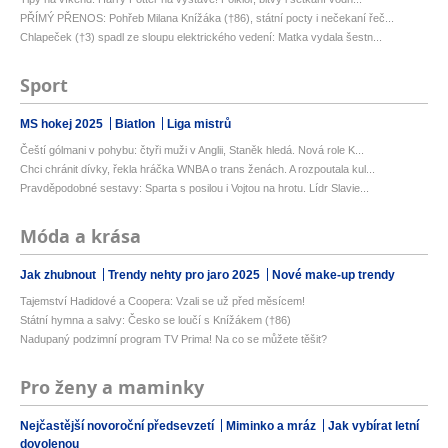
PŘÍMÝ PŘENOS: Pohřeb Milana Knížáka (†86), státní pocty i nečekaní řeč...
Chlapeček (†3) spadl ze sloupu elektrického vedení: Matka vydala šestn...
Sport
MS hokej 2025
Biatlon
Liga mistrů
Čeští gólmani v pohybu: čtyři muži v Anglii, Staněk hledá. Nová role K...
Chci chránit dívky, řekla hráčka WNBA o trans ženách. A rozpoutala kul...
Pravděpodobné sestavy: Sparta s posilou i Vojtou na hrotu. Lídr Slavie...
Móda a krása
Jak zhubnout
Trendy nehty pro jaro 2025
Nové make-up trendy
Tajemství Hadidové a Coopera: Vzali se už před měsícem!
Státní hymna a salvy: Česko se loučí s Knížákem (†86)
Nadupaný podzimní program TV Prima! Na co se můžete těšit?
Pro ženy a maminky
Nejčastější novoroční předsevzetí
Miminko a mráz
Jak vybírat letní
dovolenou