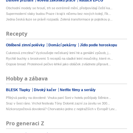
Daňové přiznání
Novela zákoníku práce
Nadace EPCG
Obchodní modely se hroutí, trh se extrémně mění, předpovídají čeští ka...
Supermoderní vlaky budou Praze i kraji k ničemu bez nových kolejí, řík...
Jedna česká iluze se právě rozpadá. Zelená transformace je pojistkou p...
Recepty
Oblíbené zimní polévky
Domácí pekárny
Jídlo podle horoskopu
Cuketová zmrzlina? Vyzkoušejte nečekaný letní hit a geniální způsob, j...
Rychlé buchty s broskvemi: 5 receptů na sladké letní moučníky, které m...
Oopsie bread: Proteinové pečivo lehké jako obláček zvládnete připravit...
Hobby a zábava
BLESK Tlapky
Divoký kačer
Netflix filmy a seriály
Přibývá paniky na dovolené: Vnuka paní Soni v hotelu poštípaly štěnice...
Sraz v šest ráno. Vrchol festivalu Tóny Dolomit zazní za úsvitu ve 300...
Nízkorozpočtová dovolená? Chorvatsko jedno z nejdražších v Evropě! Lev...
Pro generaci Z