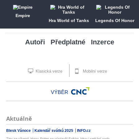
Empire
Hra World of Tanks
Legends Of Honor
Autoři
Předplatné
Inzerce
Klasická verze
Mobilní verze
VÝBĚR
Aktuálně
Blesk Vánoce
Kalendář svátků 2025
INFO.cz
Tipy na víkend: Harry Potter na výstavě! Folklor, bitvy i setkání vodn...