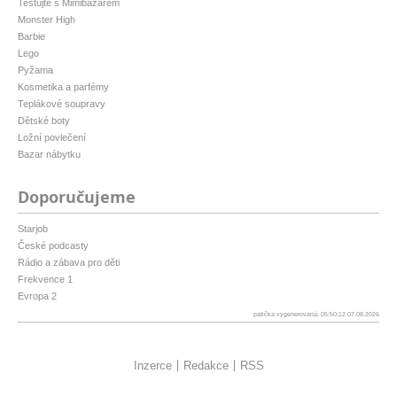
Testujte s Mimibazarem
Monster High
Barbie
Lego
Pyžama
Kosmetika a parfémy
Teplákové soupravy
Dětské boty
Ložní povlečení
Bazar nábytku
Doporučujeme
Starjob
České podcasty
Rádio a zábava pro děti
Frekvence 1
Evropa 2
patička vygenerovaná: 05:50:12 07.08.2026
Inzerce
Redakce
RSS