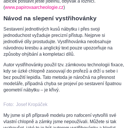
ábíček postavit ještě jídelnu, obývák a ložnici.
(
www.papirovaarcheologie.cz
)
Návod na slepení vystřihovánky
Sestavení jednotlivých kusů nábytku i přes svoji
jednoduchost vyžaduje precizní přístup. Nejprve si
jednotlivé díly prostudujte. Vystřihovánka neobsahuje
návodnou kresbu a anglický text pouze upozorňuje na
způsoby ohýbání a kompletaci dílů.
Autor vystřihovánky použil tzv. zámkovou technologii fixace,
kdy se úzké chlopně zasouvají do prořezů a drží u sebe i
bez použití lepidla. Tato metoda je náročná na přesnost
modeláře, případná chyba se projeví po sestavení špatnou
geometrií nábytku – je křivý.
Foto:
Josef Kropáček
My jsme si při přípravě modelu pro nafocení vytvořili své
vlastní chlopně a zámky jsme nepoužívali. Můžete si tak
vyzkoušet, jaké to je být autorem vystřihovánky a hledat