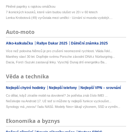
Plněné papriky s rajskou omáčkou
7 ikonických kousků, které vám budou slušet ve 20 i v 60 letech
Lenka Krobotová (49) vyrůstala mezi umělci - Uznání si musela vydobýt....
Auto-moto
Alko-kalkulačka
Rallye Dakar 2025
Dálniční známka 2025
Více než polovina Němců je pro zrušení neomezené rychlosti. Vláda řekl...
Manthey slaví 30 let: Dopřejte svému Porsche závodní DNA z Nürburgring...
Dacia, Ford i Suzuki zastavují linky. Vyschlý Dunaj drtí energetiku Ba...
Věda a technika
Nejlepší chytré hodinky
Nejlepší telefony
Nejlepší VPN – srovnání
Co dělat, když ztratíte mobil na dovolené? Je potřeba znát číslo IMEI ...
Nečekejte na Android 17. Už teď si můžete ty nejlepší funkce vyzkoušet...
Synology má „novou“ řadu NASů. Modely Neo+ lákají výkonem, SSD a vyměn...
Ekonomika a byznys