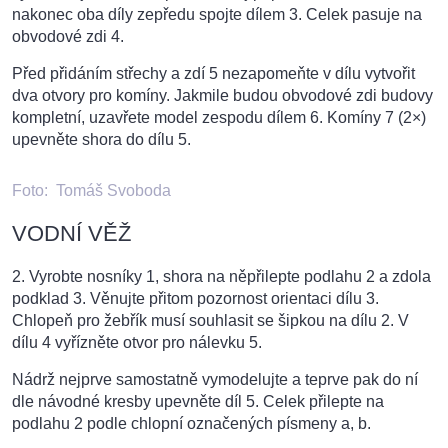
nakonec oba díly zepředu spojte dílem 3. Celek pasuje na
obvodové zdi 4.
Před přidáním střechy a zdí 5 nezapomeňte v dílu vytvořit
dva otvory pro komíny. Jakmile budou obvodové zdi budovy
kompletní, uzavřete model zespodu dílem 6. Komíny 7 (2×)
upevněte shora do dílu 5.
Foto:
Tomáš Svoboda
VODNÍ VĚŽ
2. Vyrobte nosníky 1, shora na něpřilepte podlahu 2 a zdola
podklad 3. Věnujte přitom pozornost orientaci dílu 3.
Chlopeň pro žebřík musí souhlasit se šipkou na dílu 2. V
dílu 4 vyřízněte otvor pro nálevku 5.
Nádrž nejprve samostatně vymodelujte a teprve pak do ní
dle návodné kresby upevněte díl 5. Celek přilepte na
podlahu 2 podle chlopní označených písmeny a, b.