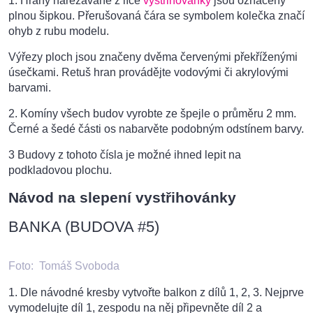
1. Hrany nařezávané z líce
vystřihovánky
jsou označeny
plnou šipkou. Přerušovaná čára se symbolem kolečka značí
ohyb z rubu modelu.
Výřezy ploch jsou značeny dvěma červenými překříženými
úsečkami. Retuš hran provádějte vodovými či akrylovými
barvami.
2. Komíny všech budov vyrobte ze špejle o průměru 2 mm.
Černé a šedé části os nabarvěte podobným odstínem barvy.
3 Budovy z tohoto čísla je možné ihned lepit na
podkladovou plochu.
Návod na slepení vystřihovánky
BANKA (BUDOVA #5)
Foto:
Tomáš Svoboda
1. Dle návodné kresby vytvořte balkon z dílů 1, 2, 3. Nejprve
vymodelujte díl 1, zespodu na něj připevněte díl 2 a